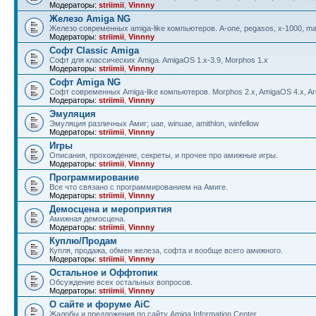
Модераторы:
striimii
,
Vinnny
Железо Amiga NG
Железо современных amiga-like компьютеров. A-one, pegasos, x-1000, ma
Модераторы:
striimii
,
Vinnny
Софт Classic Amiga
Софт для классических Amiga. AmigaOS 1.x-3.9, Morphos 1.x
Модераторы:
striimii
,
Vinnny
Софт Amiga NG
Софт современных Amiga-like компьютеров. Morphos 2.x, AmigaOS 4.x, Aro
Модераторы:
striimii
,
Vinnny
Эмуляция
Эмуляция различных Амиг; uae, winuae, amithlon, winfellow
Модераторы:
striimii
,
Vinnny
Игры
Описания, прохождение, секреты, и прочее про амижные игры.
Модераторы:
striimii
,
Vinnny
Программирование
Все что связано с программированием на Амиге.
Модераторы:
striimii
,
Vinnny
Демосцена и мероприятия
Амижная демосцена.
Модераторы:
striimii
,
Vinnny
Куплю/Продам
Купля, продажа, обмен железа, софта и вообще всего амижного.
Модераторы:
striimii
,
Vinnny
Остальное и Оффтопик
Обсуждение всех остальных вопросов.
Модераторы:
striimii
,
Vinnny
О сайте и форуме AiC
Жалобы и предложения по сайту Amiga Information Center.