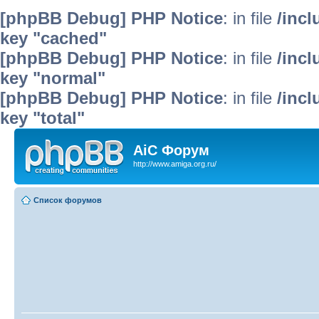
[phpBB Debug] PHP Notice
: in file
/inc
key "cached"
[phpBB Debug] PHP Notice
: in file
/inc
key "normal"
[phpBB Debug] PHP Notice
: in file
/inc
key "total"
AiC Форум
http://www.amiga.org.ru/
Список форумов