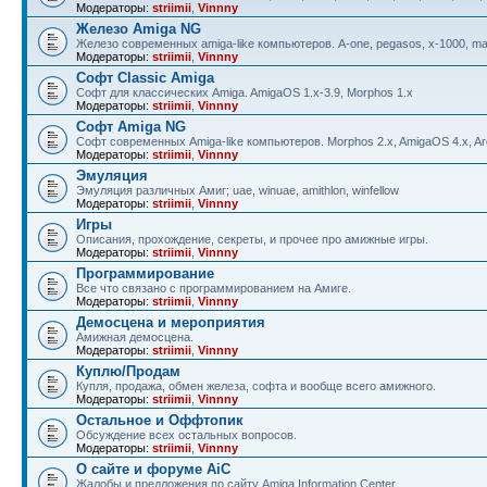
Модераторы:
striimii
,
Vinnny
Железо Amiga NG
Железо современных amiga-like компьютеров. A-one, pegasos, x-1000, ma
Модераторы:
striimii
,
Vinnny
Софт Classic Amiga
Софт для классических Amiga. AmigaOS 1.x-3.9, Morphos 1.x
Модераторы:
striimii
,
Vinnny
Софт Amiga NG
Софт современных Amiga-like компьютеров. Morphos 2.x, AmigaOS 4.x, Aro
Модераторы:
striimii
,
Vinnny
Эмуляция
Эмуляция различных Амиг; uae, winuae, amithlon, winfellow
Модераторы:
striimii
,
Vinnny
Игры
Описания, прохождение, секреты, и прочее про амижные игры.
Модераторы:
striimii
,
Vinnny
Программирование
Все что связано с программированием на Амиге.
Модераторы:
striimii
,
Vinnny
Демосцена и мероприятия
Амижная демосцена.
Модераторы:
striimii
,
Vinnny
Куплю/Продам
Купля, продажа, обмен железа, софта и вообще всего амижного.
Модераторы:
striimii
,
Vinnny
Остальное и Оффтопик
Обсуждение всех остальных вопросов.
Модераторы:
striimii
,
Vinnny
О сайте и форуме AiC
Жалобы и предложения по сайту Amiga Information Center.