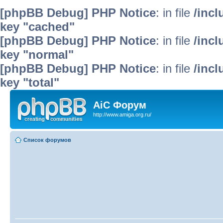
[phpBB Debug] PHP Notice
: in file
/inc
key "cached"
[phpBB Debug] PHP Notice
: in file
/inc
key "normal"
[phpBB Debug] PHP Notice
: in file
/inc
key "total"
AiC Форум
http://www.amiga.org.ru/
Список форумов