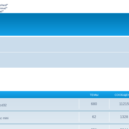
ached"
rmal"
al"
ТЕМЫ
СООБЩЕ
680
1121
 cd32
62
1328
c mini