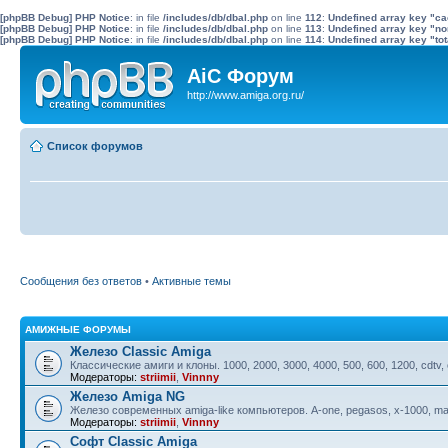
[phpBB Debug] PHP Notice
: in file
/includes/db/dbal.php
on line
112
:
Undefined array key "c
[phpBB Debug] PHP Notice
: in file
/includes/db/dbal.php
on line
113
:
Undefined array key "no
[phpBB Debug] PHP Notice
: in file
/includes/db/dbal.php
on line
114
:
Undefined array key "tot
AiC Форум
http://www.amiga.org.ru/
Список форумов
Сообщения без ответов
•
Активные темы
АМИЖНЫЕ ФОРУМЫ
Железо Classic Amiga
Классические амиги и клоны. 1000, 2000, 3000, 4000, 500, 600, 1200, cdtv,
Модераторы:
striimii
,
Vinnny
Железо Amiga NG
Железо современных amiga-like компьютеров. A-one, pegasos, x-1000, ma
Модераторы:
striimii
,
Vinnny
Софт Classic Amiga