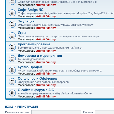
Софт для классических Amiga. AmigaOS 1.x-3.9, Morphos 1.x
Модераторы:
striimii
,
Vinnny
Софт Amiga NG
Софт современных Amiga-like компьютеров. Morphos 2.x, AmigaOS 4.x, Aro
Модераторы:
striimii
,
Vinnny
Эмуляция
Эмуляция различных Амиг; uae, winuae, amithlon, winfellow
Модераторы:
striimii
,
Vinnny
Игры
Описания, прохождение, секреты, и прочее про амижные игры.
Модераторы:
striimii
,
Vinnny
Программирование
Все что связано с программированием на Амиге.
Модераторы:
striimii
,
Vinnny
Демосцена и мероприятия
Амижная демосцена.
Модераторы:
striimii
,
Vinnny
Куплю/Продам
Купля, продажа, обмен железа, софта и вообще всего амижного.
Модераторы:
striimii
,
Vinnny
Остальное и Оффтопик
Обсуждение всех остальных вопросов.
Модераторы:
striimii
,
Vinnny
О сайте и форуме AiC
Жалобы и предложения по сайту Amiga Information Center.
Модераторы:
striimii
,
Vinnny
ВХОД
•
РЕГИСТРАЦИЯ
Имя пользователя:
Пароль: