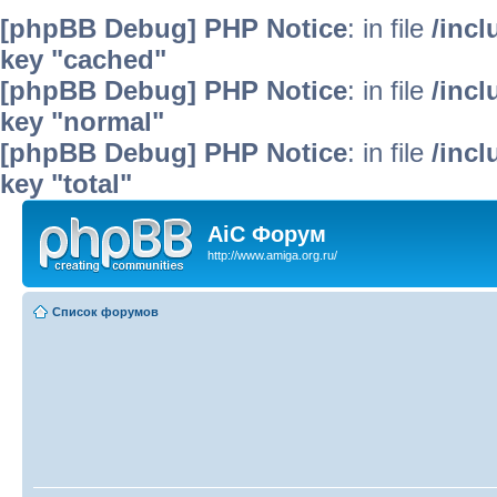
[phpBB Debug] PHP Notice
: in file
/inc
key "cached"
[phpBB Debug] PHP Notice
: in file
/inc
key "normal"
[phpBB Debug] PHP Notice
: in file
/inc
key "total"
AiC Форум
http://www.amiga.org.ru/
Список форумов