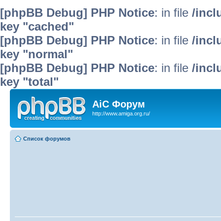
[phpBB Debug] PHP Notice
: in file
/inc
key "cached"
[phpBB Debug] PHP Notice
: in file
/inc
key "normal"
[phpBB Debug] PHP Notice
: in file
/inc
key "total"
AiC Форум
http://www.amiga.org.ru/
Список форумов