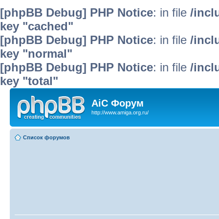
[phpBB Debug] PHP Notice
: in file
/inc
key "cached"
[phpBB Debug] PHP Notice
: in file
/inc
key "normal"
[phpBB Debug] PHP Notice
: in file
/inc
key "total"
AiC Форум
http://www.amiga.org.ru/
Список форумов