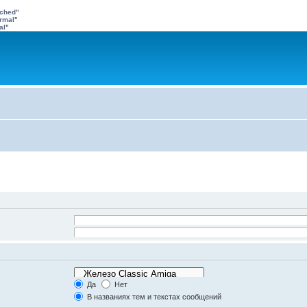
ached"
rmal"
al"
ультатах, и
-
для
Искать все слова
олом
|
для поиска
адения.
Искать любое слово/поиск с языком запросов
орумах
Да
Нет
же.
В названиях тем и текстах сообщений