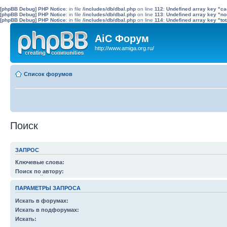
[phpBB Debug] PHP Notice
: in file
/includes/db/dbal.php
on line
112
:
Undefined array key "c
[phpBB Debug] PHP Notice
: in file
/includes/db/dbal.php
on line
113
:
Undefined array key "no
[phpBB Debug] PHP Notice
: in file
/includes/db/dbal.php
on line
114
:
Undefined array key "tot
AiC Форум
http://www.amiga.org.ru/
Список форумов
Поиск
ЗАПРОС
Ключевые слова:
Вы можете использовать
+
, чтобы определить слова, которые должны быть в рез
Поиск по автору:
слов, которых в результатах быть не должно. Вы можете разделить слова симв
Используйте * в качестве шаблона.
любого слова из списка. Используйте
*
в качестве шаблона для частичного совп
ПАРАМЕТРЫ ЗАПРОСА
Искать в форумах:
Выберите форум или форумы, в которых будет произведен поиск. Поиск в подф
Искать в подфорумах:
производится автоматически, если вы не отключили соответствующую опцию ни
Искать: