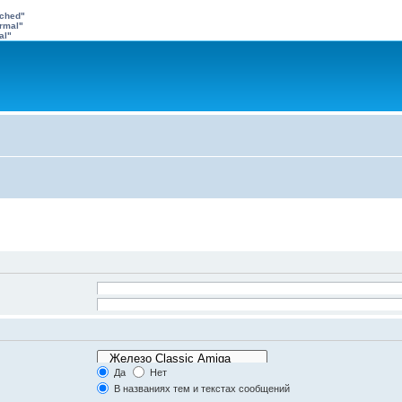
ached"
rmal"
al"
ультатах, и
-
для
Искать все слова
олом
|
для поиска
адения.
Искать любое слово/поиск с языком запросов
орумах
Да
Нет
же.
В названиях тем и текстах сообщений