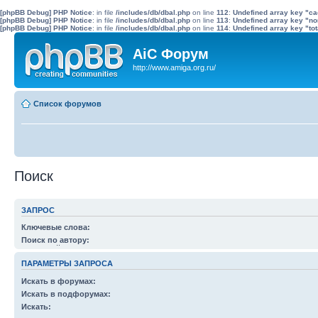
[phpBB Debug] PHP Notice
: in file
/includes/db/dbal.php
on line
112
:
Undefined array key "c
[phpBB Debug] PHP Notice
: in file
/includes/db/dbal.php
on line
113
:
Undefined array key "no
[phpBB Debug] PHP Notice
: in file
/includes/db/dbal.php
on line
114
:
Undefined array key "tot
AiC Форум
http://www.amiga.org.ru/
Список форумов
Поиск
ЗАПРОС
Ключевые слова:
Вы можете использовать
+
, чтобы определить слова, которые должны быть в рез
Поиск по автору:
слов, которых в результатах быть не должно. Вы можете разделить слова симв
Используйте * в качестве шаблона.
любого слова из списка. Используйте
*
в качестве шаблона для частичного совп
ПАРАМЕТРЫ ЗАПРОСА
Искать в форумах:
Выберите форум или форумы, в которых будет произведен поиск. Поиск в подф
Искать в подфорумах:
производится автоматически, если вы не отключили соответствующую опцию ни
Искать: