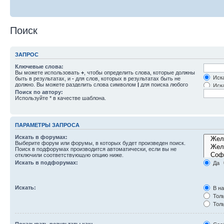
Поиск
ЗАПРОС
Ключевые слова:
Вы можете использовать
+
, чтобы определить слова, которые должны
Иска
быть в результатах, и
-
для слов, которых в результатах быть не
должно. Вы можете разделить слова символом
|
для поиска любого
Иска
слова из списка. Используйте
*
в качестве шаблона для частичного
Поиск по автору:
совпадения.
Используйте * в качестве шаблона.
ПАРАМЕТРЫ ЗАПРОСА
Искать в форумах:
Выберите форум или форумы, в которых будет произведен поиск.
Поиск в подфорумах производится автоматически, если вы не
отключили соответствующую опцию ниже.
Искать в подфорумах:
Да
Искать:
В на
Толь
Толь
Толь
Показывать результаты как: