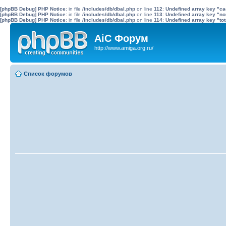
[phpBB Debug] PHP Notice
: in file
/includes/db/dbal.php
on line
112
:
Undefined array key "c
[phpBB Debug] PHP Notice
: in file
/includes/db/dbal.php
on line
113
:
Undefined array key "no
[phpBB Debug] PHP Notice
: in file
/includes/db/dbal.php
on line
114
:
Undefined array key "tot
AiC Форум
http://www.amiga.org.ru/
Список форумов