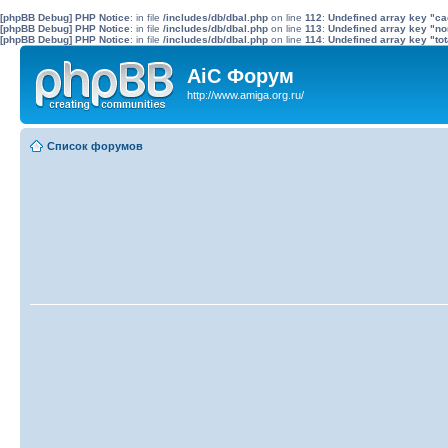
[phpBB Debug] PHP Notice
: in file
/includes/db/dbal.php
on line
112
:
Undefined array key "c
[phpBB Debug] PHP Notice
: in file
/includes/db/dbal.php
on line
113
:
Undefined array key "no
[phpBB Debug] PHP Notice
: in file
/includes/db/dbal.php
on line
114
:
Undefined array key "tot
AiC Форум
http://www.amiga.org.ru/
Список форумов