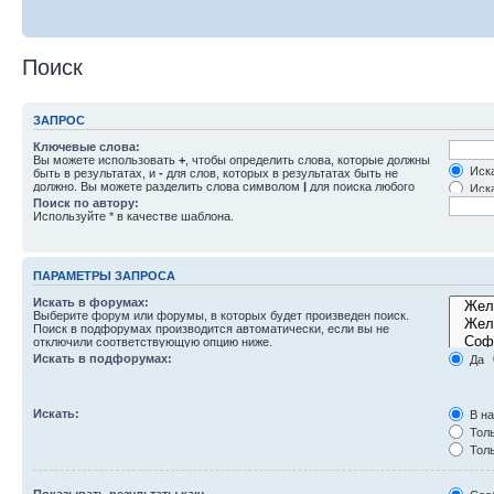
Поиск
ЗАПРОС
Ключевые слова:
Вы можете использовать
+
, чтобы определить слова, которые должны
Иска
быть в результатах, и
-
для слов, которых в результатах быть не
должно. Вы можете разделить слова символом
|
для поиска любого
Иска
слова из списка. Используйте
*
в качестве шаблона для частичного
Поиск по автору:
совпадения.
Используйте * в качестве шаблона.
ПАРАМЕТРЫ ЗАПРОСА
Искать в форумах:
Выберите форум или форумы, в которых будет произведен поиск.
Поиск в подфорумах производится автоматически, если вы не
отключили соответствующую опцию ниже.
Искать в подфорумах:
Да
Искать:
В на
Толь
Толь
Толь
Показывать результаты как: