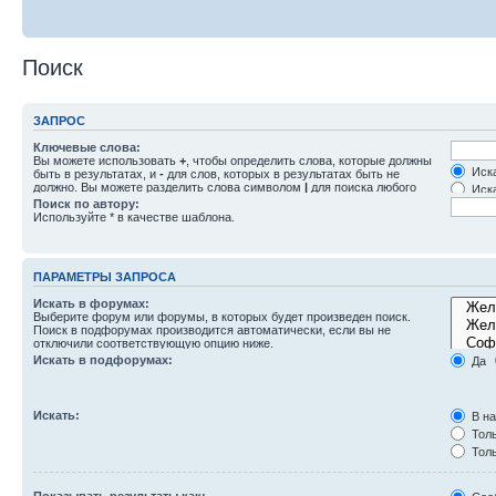
Поиск
ЗАПРОС
Ключевые слова:
Вы можете использовать
+
, чтобы определить слова, которые должны
Иска
быть в результатах, и
-
для слов, которых в результатах быть не
должно. Вы можете разделить слова символом
|
для поиска любого
Иска
слова из списка. Используйте
*
в качестве шаблона для частичного
Поиск по автору:
совпадения.
Используйте * в качестве шаблона.
ПАРАМЕТРЫ ЗАПРОСА
Искать в форумах:
Выберите форум или форумы, в которых будет произведен поиск.
Поиск в подфорумах производится автоматически, если вы не
отключили соответствующую опцию ниже.
Искать в подфорумах:
Да
Искать:
В на
Толь
Толь
Толь
Показывать результаты как: