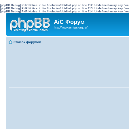
[phpBB Debug] PHP Notice
: in file
/includes/db/dbal.php
on line
112
:
Undefined array key "c
[phpBB Debug] PHP Notice
: in file
/includes/db/dbal.php
on line
113
:
Undefined array key "no
[phpBB Debug] PHP Notice
: in file
/includes/db/dbal.php
on line
114
:
Undefined array key "tot
AiC Форум
http://www.amiga.org.ru/
Список форумов