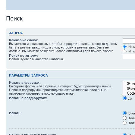
Поиск
ЗАПРОС
Ключевые слова:
Вы можете использовать
+
, чтобы определить слова, которые должны
Иска
быть в результатах, и
-
для слов, которых в результатах быть не
должно. Вы можете разделить слова символом
|
для поиска любого
Иска
слова из списка. Используйте
*
в качестве шаблона для частичного
Поиск по автору:
совпадения.
Используйте * в качестве шаблона.
ПАРАМЕТРЫ ЗАПРОСА
Искать в форумах:
Выберите форум или форумы, в которых будет произведен поиск.
Поиск в подфорумах производится автоматически, если вы не
отключили соответствующую опцию ниже.
Искать в подфорумах:
Да
Искать:
В на
Толь
Толь
Толь
Показывать результаты как: