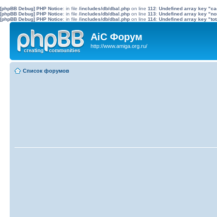
[phpBB Debug] PHP Notice
: in file
/includes/db/dbal.php
on line
112
:
Undefined array key "c
[phpBB Debug] PHP Notice
: in file
/includes/db/dbal.php
on line
113
:
Undefined array key "no
[phpBB Debug] PHP Notice
: in file
/includes/db/dbal.php
on line
114
:
Undefined array key "tot
AiC Форум
http://www.amiga.org.ru/
Список форумов