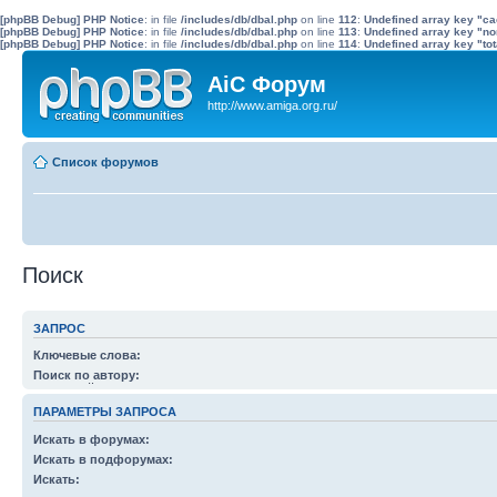
[phpBB Debug] PHP Notice
: in file
/includes/db/dbal.php
on line
112
:
Undefined array key "c
[phpBB Debug] PHP Notice
: in file
/includes/db/dbal.php
on line
113
:
Undefined array key "no
[phpBB Debug] PHP Notice
: in file
/includes/db/dbal.php
on line
114
:
Undefined array key "tot
AiC Форум
http://www.amiga.org.ru/
Список форумов
Поиск
ЗАПРОС
Ключевые слова:
Вы можете использовать
+
, чтобы определить слова, которые должны быть в рез
Поиск по автору:
слов, которых в результатах быть не должно. Вы можете разделить слова симв
Используйте * в качестве шаблона.
любого слова из списка. Используйте
*
в качестве шаблона для частичного совп
ПАРАМЕТРЫ ЗАПРОСА
Искать в форумах:
Выберите форум или форумы, в которых будет произведен поиск. Поиск в подф
Искать в подфорумах:
производится автоматически, если вы не отключили соответствующую опцию ни
Искать: