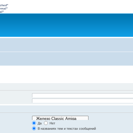
ached"
rmal"
al"
ультатах, и
-
для
Искать все слова
олом
|
для поиска
адения.
Искать любое слово/поиск с языком запросов
орумах
Да
Нет
же.
В названиях тем и текстах сообщений