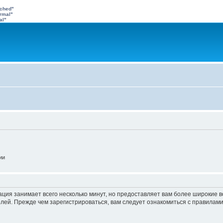
ached"
rmal"
al"
ии
от раз
й записи
ация занимает всего несколько минут, но предоставляет вам более широкие
ей. Прежде чем зарегистрироваться, вам следует ознакомиться с правилами