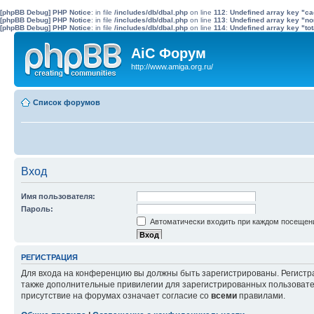
[phpBB Debug] PHP Notice
: in file
/includes/db/dbal.php
on line
112
:
Undefined array key "c
[phpBB Debug] PHP Notice
: in file
/includes/db/dbal.php
on line
113
:
Undefined array key "no
[phpBB Debug] PHP Notice
: in file
/includes/db/dbal.php
on line
114
:
Undefined array key "tot
AiC Форум
http://www.amiga.org.ru/
Список форумов
Вход
Имя пользователя:
Пароль:
Автоматически входить при каждом посещен
Забыли пароль?
Скрыть моё пребывание на конференции в эт
Повторно выслать письмо для активации учётно
РЕГИСТРАЦИЯ
Для входа на конференцию вы должны быть зарегистрированы. Регистр
также дополнительные привилегии для зарегистрированных пользовател
присутствие на форумах означает согласие со
всеми
правилами.