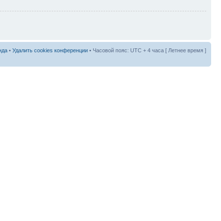
нда
•
Удалить cookies конференции
• Часовой пояс: UTC + 4 часа [ Летнее время ]