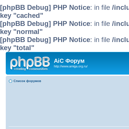
[phpBB Debug] PHP Notice
: in file
/inc
key "cached"
[phpBB Debug] PHP Notice
: in file
/inc
key "normal"
[phpBB Debug] PHP Notice
: in file
/inc
key "total"
AiC Форум
http://www.amiga.org.ru/
Список форумов