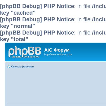
[phpBB Debug] PHP Notice
: in file
/inc
key "cached"
[phpBB Debug] PHP Notice
: in file
/inc
key "normal"
[phpBB Debug] PHP Notice
: in file
/inc
key "total"
AiC Форум
http://www.amiga.org.ru/
Список форумов