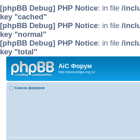
[phpBB Debug] PHP Notice
: in file
/inc
key "cached"
[phpBB Debug] PHP Notice
: in file
/inc
key "normal"
[phpBB Debug] PHP Notice
: in file
/inc
key "total"
AiC Форум
http://www.amiga.org.ru/
Список форумов