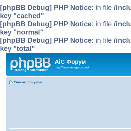
[phpBB Debug] PHP Notice
: in file
/inc
key "cached"
[phpBB Debug] PHP Notice
: in file
/inc
key "normal"
[phpBB Debug] PHP Notice
: in file
/inc
key "total"
AiC Форум
http://www.amiga.org.ru/
Список форумов