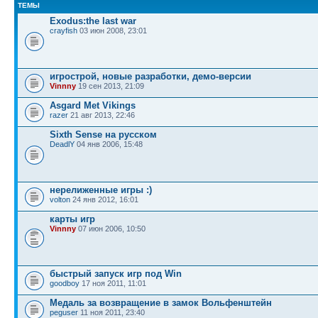
ТЕМЫ
Exodus:the last war
crayfish
03 июн 2008, 23:01
игрострой, новые разработки, демо-версии
Vinnny
19 сен 2013, 21:09
Asgard Met Vikings
razer
21 авг 2013, 22:46
Sixth Sense на русском
DeadlY
04 янв 2006, 15:48
нерелиженные игры :)
volton
24 янв 2012, 16:01
карты игр
Vinnny
07 июн 2006, 10:50
быстрый запуск игр под Win
goodboy
17 ноя 2011, 11:01
Медаль за возвращение в замок Вольфенштейн
peguser
11 ноя 2011, 23:40