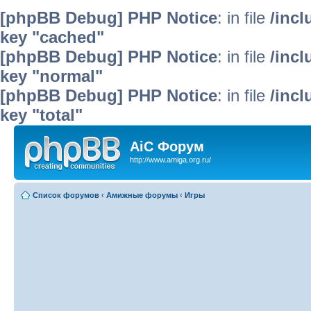
[phpBB Debug] PHP Notice
: in file
/inc
key "cached"
[phpBB Debug] PHP Notice
: in file
/inc
key "normal"
[phpBB Debug] PHP Notice
: in file
/inc
key "total"
AiC Форум
http://www.amiga.org.ru/
Список форумов
‹
Амижные форумы
‹
Игры