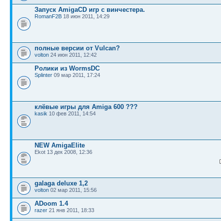
Запуск AmigaCD игр с винчестера.
RomanF2B
18 июн 2011, 14:29
полные версии от Vulcan?
volton
24 июн 2011, 12:42
Ролики из WormsDC
Splinter
09 мар 2011, 17:24
клёвые игры для Amiga 600 ???
kasik
10 фев 2011, 14:54
NEW AmigaElite
Ekot 13 дек 2008, 12:36
galaga deluxe 1,2
volton
02 мар 2011, 15:56
ADoom 1.4
razer
21 янв 2011, 18:33