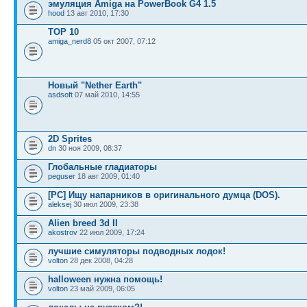
эмуляция Amiga на PowerBook G4 1.5
hood
13 авг 2010, 17:30
TOP 10
amiga_nerd8
05 окт 2007, 07:12
Новый "Nether Earth"
asdsoft
07 май 2010, 14:55
2D Sprites
dn
30 ноя 2009, 08:37
Глобальные гладиаторы
peguser
18 авг 2009, 01:40
[PC] Ищу напарников в оригинального думца (DOS).
aleksej
30 июл 2009, 23:38
Alien breed 3d II
akostrov
22 июл 2009, 17:24
лучшие симуляторы подводных лодок!
volton
28 дек 2008, 04:28
halloween нужна помощь!
volton
23 май 2009, 06:05