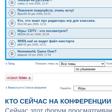
локалы на русском?!
volton
11 янв 2009, 12:47
Помогите пожалуйста, очень исчу!
Bass44
30 дек 2008, 14:23
Кто, что знает про редакторы игр для классики.
Ekot 08 дек 2008, 11:51
Игры: CDTV - что посоветуете?
NEON
09 окт 2008, 20:34
WHDLoad не видит файл кикстарта
jd69
05 дек 2008, 14:21
Homeworld: Game Over?
peguser
18 окт 2008, 17:54
Пред.
Показать темы за:
Пол
Новая тема
Вернуться в Список форумов
Перейти:
КТО СЕЙЧАС НА КОНФЕРЕНЦИИ
Сейчас этот форум просматриваю