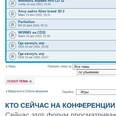
Меняюсь играми пол CD 32
vasiliy 24 апр 2003, 16:45
Хочу найти Alien breed 3D 2
Makc
19 июл 2002, 18:11
Perihelion
ED
05 фев 2003, 05:31
WORMS на CD32
Stazz
18 дек 2002, 21:39
Где качнуть игр
DEN 15 авг 2002, 03:58
Где качнуть игр
DEN 15 авг 2002, 03:57
Пред.
Показать темы за:
Новая тема
Вернуться в Список форумов
Перейти:
КТО СЕЙЧАС НА КОНФЕРЕНЦИИ
Сейчас этот форум просматриваю