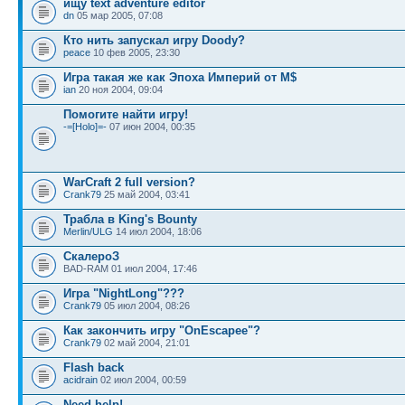
ищу text adventure editor
dn
05 мар 2005, 07:08
Кто нить запускал игру Doody?
peace
10 фев 2005, 23:30
Игра такая же как Эпоха Империй от M$
ian
20 ноя 2004, 09:04
Помогите найти игру!
-=[Holo]=-
07 июн 2004, 00:35
WarCraft 2 full version?
Crank79
25 май 2004, 03:41
Трабла в King's Bounty
Merlin/ULG
14 июл 2004, 18:06
СкалероЗ
BAD-RAM 01 июл 2004, 17:46
Игра "NightLong"???
Crank79
05 июл 2004, 08:26
Как закончить игру "OnEscapee"?
Crank79
02 май 2004, 21:01
Flash back
acidrain
02 июл 2004, 00:59
Need help!