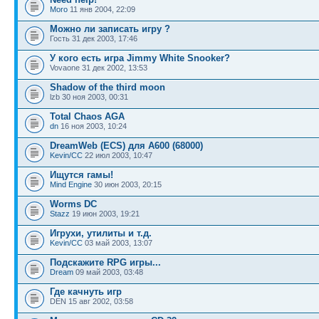
Moro
11 янв 2004, 22:09
Можно ли записать игру ?
Гость 31 дек 2003, 17:46
У кого есть игра Jimmy White Snooker?
Vovaone 31 дек 2002, 13:53
Shadow of the third moon
lzb 30 ноя 2003, 00:31
Total Chaos AGA
dn
16 ноя 2003, 10:24
DreamWeb (ECS) для А600 (68000)
Kevin/CC
22 июл 2003, 10:47
Ищутся гамы!
Mind Engine
30 июн 2003, 20:15
Worms DC
Stazz
19 июн 2003, 19:21
Игрухи, утилиты и т.д.
Kevin/CC
03 май 2003, 13:07
Подскажите RPG игры...
Dream
09 май 2003, 03:48
Где качнуть игр
DEN 15 авг 2002, 03:58