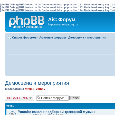
[phpBB Debug] PHP Notice
: in file
/includes/db/dbal.php
on line
112
:
Undefined array key "c
[phpBB Debug] PHP Notice
: in file
/includes/db/dbal.php
on line
113
:
Undefined array key "no
[phpBB Debug] PHP Notice
: in file
/includes/db/dbal.php
on line
114
:
Undefined array key "tot
AiC Форум
http://www.amiga.org.ru/
Список форумов
‹
Амижные форумы
‹
Демосцена и мероприятия
Демосцена и мероприятия
Модераторы:
striimii
,
Vinnny
Новая тема
ТЕМЫ
Youtube канал с подборкой трекерной музыки