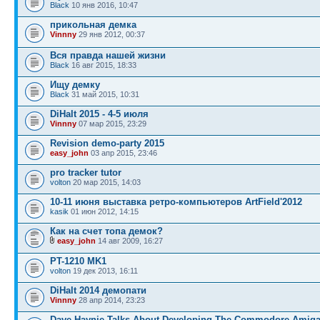
Black
10 янв 2016, 10:47
прикольная демка
Vinnny
29 янв 2012, 00:37
Вся правда нашей жизни
Black
16 авг 2015, 18:33
Ищу демку
Black
31 май 2015, 10:31
DiHalt 2015 - 4-5 июля
Vinnny
07 мар 2015, 23:29
Revision demo-party 2015
easy_john
03 апр 2015, 23:46
pro tracker tutor
volton
20 мар 2015, 14:03
10-11 июня выставка ретро-компьютеров ArtField'2012
kasik
01 июн 2012, 14:15
Как на счет топа демок?
easy_john
14 авг 2009, 16:27
PT-1210 MK1
volton
19 дек 2013, 16:11
DiHalt 2014 демопати
Vinnny
28 апр 2014, 23:23
Dave Haynie Talks About Developing The Commodore Amig