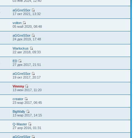
03 янв 2024, 12:40
aGGreSSor
0
17 окт 2021, 13:32
volton
05 май 2020, 08:48
aGGreSSor
3
24 дек 2019, 17:48
Warlockus
22 авг 2018, 09:33
ED
4
27 дек 2017, 21:51
aGGreSSor
19 окт 2017, 20:17
Vinnny
13 июн 2017, 11:20
creator
23 мар 2017, 06:45
BigWally
13 мар 2017, 14:15
Q-Master
1
27 апр 2016, 01:31
aGGreSSor