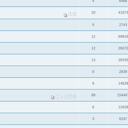
4
6488
20
4197
1
2
0
2743
12
6991
12
2607
13
2833
0
2839
8
1462
89
15449
...
1
4
5
6
6
1262
3
6247
a