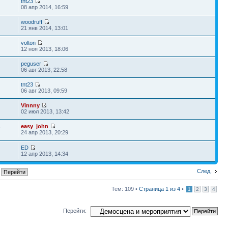
tnt23
08 апр 2014, 16:59
woodruff
5
21 янв 2014, 13:01
volton
12 ноя 2013, 18:06
peguser
06 авг 2013, 22:58
tnt23
06 авг 2013, 09:59
Vinnny
02 июл 2013, 13:42
easy_john
7
24 апр 2013, 20:29
ED
12 апр 2013, 14:34
След.
Тем: 109 •
Страница
1
из
4
•
1
2
3
4
Перейти: