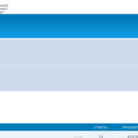
ached"
rmal"
al"
ОТВЕТЫ
ПРОСМО
19
4297