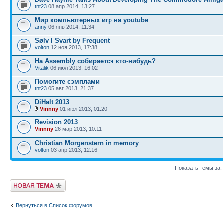
tnt23
08 апр 2014, 13:27
Мир компьютерных игр на youtube
anny
06 янв 2014, 11:34
Sølv I Svart by Frequent
volton
12 ноя 2013, 17:38
На Assembly собирается кто-нибудь?
Vitalik
06 июл 2013, 16:02
Помогите сэмплами
tnt23
05 авг 2013, 21:37
DiHalt 2013
Vinnny
01 июл 2013, 01:20
Revision 2013
Vinnny
26 мар 2013, 10:11
Christian Morgenstern in memory
volton
03 апр 2013, 12:16
Показать темы за:
Новая тема
Вернуться в Список форумов