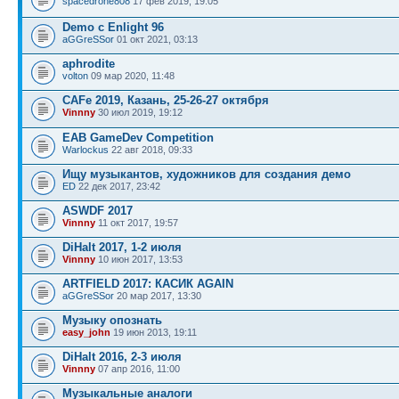
spacedrone808
17 фев 2019, 19:05
Demo c Enlight 96
aGGreSSor
01 окт 2021, 03:13
aphrodite
volton
09 мар 2020, 11:48
CAFe 2019, Казань, 25-26-27 октября
Vinnny
30 июл 2019, 19:12
EAB GameDev Competition
Warlockus
22 авг 2018, 09:33
Ищу музыкантов, художников для создания демо
ED
22 дек 2017, 23:42
ASWDF 2017
Vinnny
11 окт 2017, 19:57
DiHalt 2017, 1-2 июля
Vinnny
10 июн 2017, 13:53
ARTFIELD 2017: КАСИК AGAIN
aGGreSSor
20 мар 2017, 13:30
Музыку опознать
easy_john
19 июн 2013, 19:11
DiHalt 2016, 2-3 июля
Vinnny
07 апр 2016, 11:00
Музыкальные аналоги