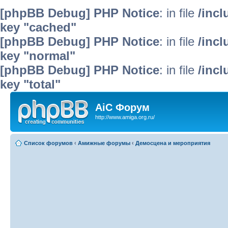
[phpBB Debug] PHP Notice
: in file
/inc
key "cached"
[phpBB Debug] PHP Notice
: in file
/inc
key "normal"
[phpBB Debug] PHP Notice
: in file
/inc
key "total"
AiC Форум
http://www.amiga.org.ru/
Список форумов
‹
Амижные форумы
‹
Демосцена и мероприятия