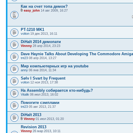
Как на счет топа демок?
easy_john
14 авг 2009, 16:27
PT-1210 MK1
volton
19 дек 2013, 16:11
DiHalt 2014 демопати
Vinnny
28 апр 2014, 23:23
Dave Haynie Talks About Developing The Commodore Amig
tnt23
08 апр 2014, 13:27
Мир компьютерных игр на youtube
anny
06 янв 2014, 11:34
Sølv I Svart by Frequent
volton
12 ноя 2013, 17:38
На Assembly собирается кто-нибудь?
Vitalik
06 июл 2013, 16:02
Помогите сэмплами
tnt23
05 авг 2013, 21:37
DiHalt 2013
Vinnny
01 июл 2013, 01:20
Revision 2013
Vinnny
26 мар 2013, 10:11