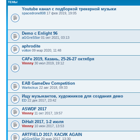
ТЕМЫ
Youtube канал с подборкой трекерной музыки
spacedrone808
17 фев 2019, 19:05
Demo c Enlight 96
aGGreSSor
01 окт 2021, 03:13
aphrodite
volton
09 мар 2020, 11:48
CAFe 2019, Казань, 25-26-27 октября
Vinnny
30 июл 2019, 19:12
EAB GameDev Competition
Warlockus
22 авг 2018, 09:33
Ищу музыкантов, художников для создания демо
ED
22 дек 2017, 23:42
ASWDF 2017
Vinnny
11 окт 2017, 19:57
DiHalt 2017, 1-2 июля
Vinnny
10 июн 2017, 13:53
ARTFIELD 2017: КАСИК AGAIN
aGGreSSor
20 мар 2017, 13:30