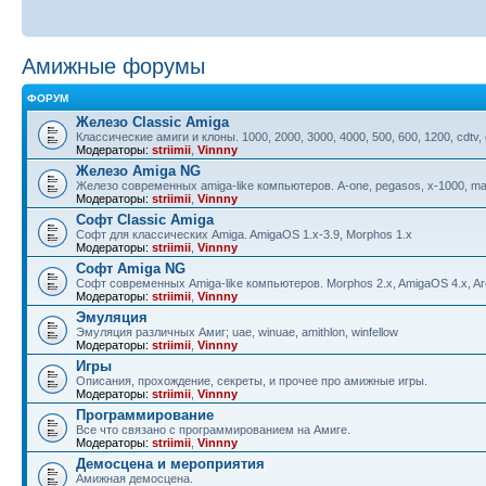
Амижные форумы
ФОРУМ
Железо Classic Amiga
Классические амиги и клоны. 1000, 2000, 3000, 4000, 500, 600, 1200, cdtv,
Модераторы:
striimii
,
Vinnny
Железо Amiga NG
Железо современных amiga-like компьютеров. A-one, pegasos, x-1000, ma
Модераторы:
striimii
,
Vinnny
Софт Classic Amiga
Софт для классических Amiga. AmigaOS 1.x-3.9, Morphos 1.x
Модераторы:
striimii
,
Vinnny
Софт Amiga NG
Софт современных Amiga-like компьютеров. Morphos 2.x, AmigaOS 4.x, Aro
Модераторы:
striimii
,
Vinnny
Эмуляция
Эмуляция различных Амиг; uae, winuae, amithlon, winfellow
Модераторы:
striimii
,
Vinnny
Игры
Описания, прохождение, секреты, и прочее про амижные игры.
Модераторы:
striimii
,
Vinnny
Программирование
Все что связано с программированием на Амиге.
Модераторы:
striimii
,
Vinnny
Демосцена и мероприятия
Амижная демосцена.