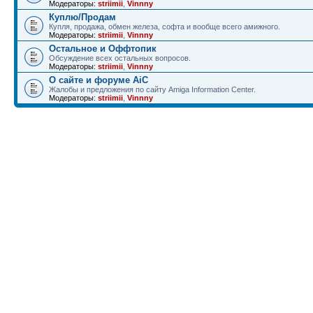
Модераторы:
striimii
,
Vinnny
Куплю/Продам
Купля, продажа, обмен железа, софта и вообще всего амижного.
Модераторы:
striimii
,
Vinnny
Остальное и Оффтопик
Обсуждение всех остальных вопросов.
Модераторы:
striimii
,
Vinnny
О сайте и форуме AiC
Жалобы и предложения по сайту Amiga Information Center.
Модераторы:
striimii
,
Vinnny