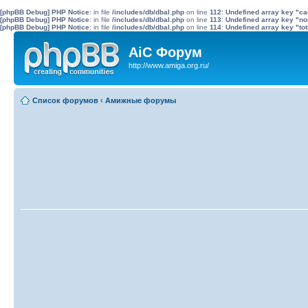
[phpBB Debug] PHP Notice
: in file
/includes/db/dbal.php
on line
112
:
Undefined array key "c
[phpBB Debug] PHP Notice
: in file
/includes/db/dbal.php
on line
113
:
Undefined array key "no
[phpBB Debug] PHP Notice
: in file
/includes/db/dbal.php
on line
114
:
Undefined array key "tot
AiC Форум
http://www.amiga.org.ru/
Список форумов
‹
Амижные форумы