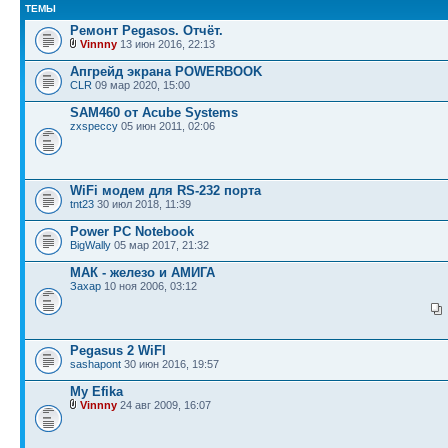
ТЕМЫ
Ремонт Pegasos. Отчёт.
Vinnny
13 июн 2016, 22:13
Апгрейд экрана POWERBOOK
CLR
09 мар 2020, 15:00
SAM460 от Acube Systems
zxspeccy
05 июн 2011, 02:06
WiFi модем для RS-232 порта
tnt23
30 июл 2018, 11:39
Power PC Notebook
BigWally
05 мар 2017, 21:32
МАК - железо и АМИГА
Захар
10 ноя 2006, 03:12
Pegasus 2 WiFI
sashapont
30 июн 2016, 19:57
My Efika
Vinnny
24 авг 2009, 16:07