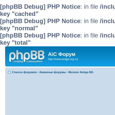
[phpBB Debug] PHP Notice
: in file
/inc
key "cached"
[phpBB Debug] PHP Notice
: in file
/inc
key "normal"
[phpBB Debug] PHP Notice
: in file
/inc
key "total"
AiC Форум
http://www.amiga.org.ru/
Список форумов
‹
Амижные форумы
‹
Железо Amiga NG