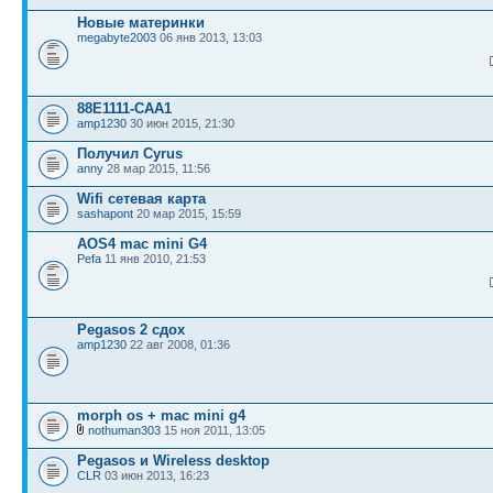
Новые материнки
megabyte2003
06 янв 2013, 13:03
88E1111-CAA1
amp1230
30 июн 2015, 21:30
Получил Cyrus
anny
28 мар 2015, 11:56
Wifi сетевая карта
sashapont
20 мар 2015, 15:59
AOS4 mac mini G4
Pefa
11 янв 2010, 21:53
Pegasos 2 сдох
amp1230
22 авг 2008, 01:36
morph os + mac mini g4
nothuman303
15 ноя 2011, 13:05
Pegasos и Wireless desktop
CLR
03 июн 2013, 16:23