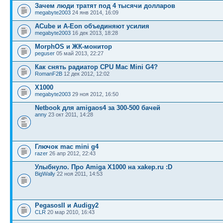
Зачем люди тратят под 4 тысячи долларов
megabyte2003
24 янв 2014, 16:09
ACube и A-Eon объединяют усилия
megabyte2003
16 дек 2013, 18:28
MorphOS и ЖК-монитор
peguser
05 май 2013, 22:27
Как снять радиатор CPU Mac Mini G4?
RomanF2B
12 дек 2012, 12:02
X1000
megabyte2003
29 ноя 2012, 16:50
Netbook для amigaos4 за 300-500 бачей
anny
23 окт 2011, 14:28
Глючок mac mini g4
razer
26 апр 2012, 22:43
Улыбнуло. Про Amiga X1000 на xakep.ru :D
BigWally
22 ноя 2011, 14:53
PegasosII и Audigy2
CLR
20 мар 2010, 16:43