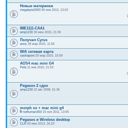
Новые материнки
megabyte2003
06 янв 2013, 13:03
88E1111-CAA1
amp1230
30 июн 2015, 21:30
Получил Cyrus
anny
28 мар 2015, 11:56
Wifi сетевая карта
sashapont
20 мар 2015, 15:59
AOS4 mac mini G4
Pefa
11 янв 2010, 21:53
Pegasos 2 сдох
amp1230
22 авг 2008, 01:36
morph os + mac mini g4
nothuman303
15 ноя 2011, 13:05
Pegasos и Wireless desktop
CLR
03 июн 2013, 16:23