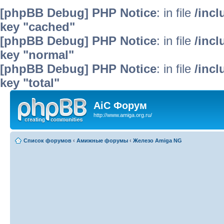
[phpBB Debug] PHP Notice
: in file
/inc
key "cached"
[phpBB Debug] PHP Notice
: in file
/inc
key "normal"
[phpBB Debug] PHP Notice
: in file
/inc
key "total"
AiC Форум
http://www.amiga.org.ru/
Список форумов
‹
Амижные форумы
‹
Железо Amiga NG