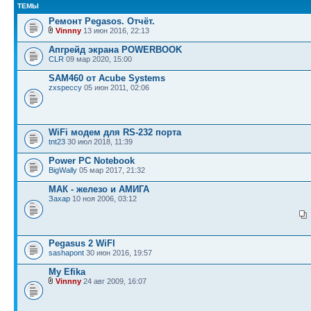
ТЕМЫ
Ремонт Pegasos. Отчёт.
Vinnny
13 июн 2016, 22:13
Апгрейд экрана POWERBOOK
CLR
09 мар 2020, 15:00
SAM460 от Acube Systems
zxspeccy
05 июн 2011, 02:06
WiFi модем для RS-232 порта
tnt23
30 июл 2018, 11:39
Power PC Notebook
BigWally
05 мар 2017, 21:32
МАК - железо и АМИГА
Захар
10 ноя 2006, 03:12
Pegasus 2 WiFI
sashapont
30 июн 2016, 19:57
My Efika
Vinnny
24 авг 2009, 16:07