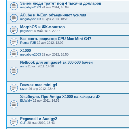
Зачем люди тратят под 4 тысячи долларов
megabyte2003
24 янв 2014, 16:09
ACube и A-Eon объединяют усилия
megabyte2003
16 дек 2013, 18:28
MorphOS и ЖК-монитор
peguser
05 май 2013, 22:27
Как снять радиатор CPU Mac Mini G4?
RomanF2B
12 дек 2012, 12:02
X1000
megabyte2003
29 ноя 2012, 16:50
Netbook для amigaos4 за 300-500 бачей
anny
23 окт 2011, 14:28
Глючок mac mini g4
razer
26 апр 2012, 22:43
Улыбнуло. Про Amiga X1000 на xakep.ru :D
BigWally
22 ноя 2011, 14:53
PegasosII и Audigy2
CLR
20 мар 2010, 16:43