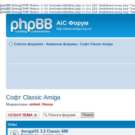
[phpBB Debug] PHP Notice
: in file
/includes/db/dbal.php
on line
112
:
Undefined array key "c
[phpBB Debug] PHP Notice
: in file
/includes/db/dbal.php
on line
113
:
Undefined array key "no
[phpBB Debug] PHP Notice
: in file
/includes/db/dbal.php
on line
114
:
Undefined array key "tot
AiC Форум
http://www.amiga.org.ru/
Список форумов
‹
Амижные форумы
‹
Софт Classic Amiga
Софт Classic Amiga
Модераторы:
striimii
,
Vinnny
Новая тема
ТЕМЫ
AmigaOS 3.2 Classic 68K