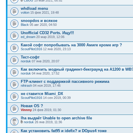
CBUG
15 май 2021, 00:52
whdload menu
volton
15 фев 2021, 19:48
snoopdos и всякое
Black
05 авг 2020, 04:50
Unofficial CD32 Ports. Ищу!!!
ed_dream
20 мар 2019, 12:06
Какой софт попробывать на 3000 Амиге кроме игр ?
ScoutPilot1916
12 янв 2020, 23:13
Тест-софт
norduk
07 янв 2020, 20:07
Как включить модный градиент-бекграунд на A1200 в WB
norduk
04 янв 2020, 17:52
FTP-клиент с поддержкой пассивного режима
nihirash
04 ноя 2019, 17:46
не ставится Miami_DX
ScoutPilot1916
14 сен 2019, 00:39
Новая OS ?
Vinnny
24 фев 2019, 01:30
lha выдаёт Unable to open archive file
norduk
26 янв 2019, 11:36
Как установить fat95 и idefix? и DOpus4 тоже