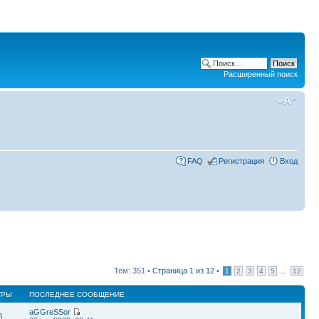
Расширенный поиск
FAQ
Регистрация
Вход
Тем: 351 •
Страница
1
из
12
•
...
1
2
3
4
5
12
ТРЫ
ПОСЛЕДНЕЕ СООБЩЕНИЕ
aGGreSSor
6