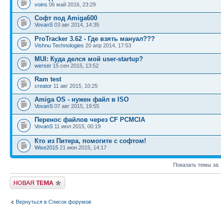
voins
06 май 2016, 23:29
Софт под Amiga600
VovanS
03 авг 2014, 14:35
ProTracker 3.62 - Где взять мануал???
Vishnu Technologies
20 апр 2014, 17:53
MUI: Куда делся мой user-startup?
werser
15 сен 2015, 13:52
Ram test
creator
11 авг 2015, 10:25
Amiga OS - нужен файл в ISO
VovanS
07 авг 2015, 19:55
Перенос файлов через CF PCMCIA
VovanS
11 июл 2015, 00:19
Кто из Питера, помогите с софтом!
Wise2015
21 июн 2015, 14:17
Показать темы за:
Новая тема
Вернуться в Список форумов