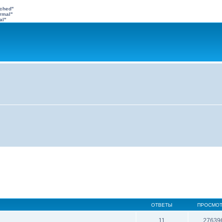
ached"
rmal"
al"
ОТВЕТЫ
ПРОСМО
11
27639