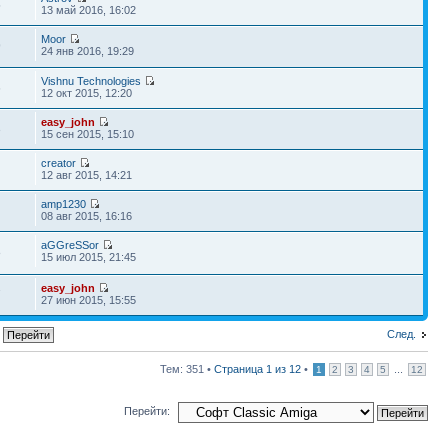
5
13 май 2016, 16:02
Moor
9
24 янв 2016, 19:29
Vishnu Technologies
6
12 окт 2015, 12:20
easy_john
3
15 сен 2015, 15:10
creator
12 авг 2015, 14:21
amp1230
08 авг 2015, 16:16
aGGreSSor
8
15 июл 2015, 21:45
easy_john
7
27 июн 2015, 15:55
След.
Тем: 351 •
Страница
1
из
12
•
...
1
2
3
4
5
12
Перейти: