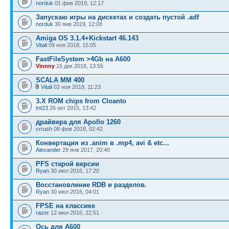
norduk
01 фев 2019, 12:17
Запускаю игры на дискетах и создать пустой .adf
norduk
30 янв 2019, 12:08
Amiga OS 3.1.4+Kickstart 46.143
Vitali
09 ноя 2018, 15:05
FastFileSystem >4Gb на А600
Vinnny
15 дек 2018, 13:55
SCALA MM 400
Vitali
02 ноя 2018, 11:23
3.X ROM chips from Cloanto
tnt23
26 окт 2015, 13:42
драйвера для Apollo 1260
crrush
08 фев 2018, 02:42
Конвертация из .anim в .mp4, avi & etc...
Alexander
29 янв 2017, 20:40
PFS старой версии
Ryan
30 июл 2016, 17:20
Восстановление RDB и разделов.
Ryan
30 июл 2016, 04:01
FPSE на классике
razer
12 июл 2016, 22:51
Ось для А600