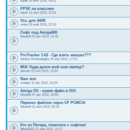
Ryan
30 июл 2016, 04:01
FPSE на классике
razer
12 июл 2016, 22:51
Ось для А600
voins
06 май 2016, 23:29
Софт под Amiga600
VovanS
03 авг 2014, 14:35
ProTracker 3.62 - Где взять мануал???
Vishnu Technologies
20 апр 2014, 17:53
MUI: Куда делся мой user-startup?
werser
15 сен 2015, 13:52
Ram test
creator
11 авг 2015, 10:25
Amiga OS - нужен файл в ISO
VovanS
07 авг 2015, 19:55
Перенос файлов через CF PCMCIA
VovanS
11 июл 2015, 00:19
Кто из Питера, помогите с софтом!
Wise2015
21 июн 2015, 14:17