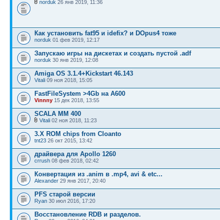
norduk
26 янв 2019, 11:36
Как установить fat95 и idefix? и DOpus4 тоже
norduk
01 фев 2019, 12:17
Запускаю игры на дискетах и создать пустой .adf
norduk
30 янв 2019, 12:08
Amiga OS 3.1.4+Kickstart 46.143
Vitali
09 ноя 2018, 15:05
FastFileSystem >4Gb на А600
Vinnny
15 дек 2018, 13:55
SCALA MM 400
Vitali
02 ноя 2018, 11:23
3.X ROM chips from Cloanto
tnt23
26 окт 2015, 13:42
драйвера для Apollo 1260
crrush
08 фев 2018, 02:42
Конвертация из .anim в .mp4, avi & etc...
Alexander
29 янв 2017, 20:40
PFS старой версии
Ryan
30 июл 2016, 17:20
Восстановление RDB и разделов.