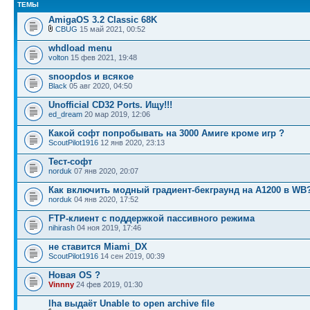
ТЕМЫ
AmigaOS 3.2 Classic 68K
CBUG
15 май 2021, 00:52
whdload menu
volton
15 фев 2021, 19:48
snoopdos и всякое
Black
05 авг 2020, 04:50
Unofficial CD32 Ports. Ищу!!!
ed_dream
20 мар 2019, 12:06
Какой софт попробывать на 3000 Амиге кроме игр ?
ScoutPilot1916
12 янв 2020, 23:13
Тест-софт
norduk
07 янв 2020, 20:07
Как включить модный градиент-бекграунд на A1200 в WB
norduk
04 янв 2020, 17:52
FTP-клиент с поддержкой пассивного режима
nihirash
04 ноя 2019, 17:46
не ставится Miami_DX
ScoutPilot1916
14 сен 2019, 00:39
Новая OS ?
Vinnny
24 фев 2019, 01:30
lha выдаёт Unable to open archive file