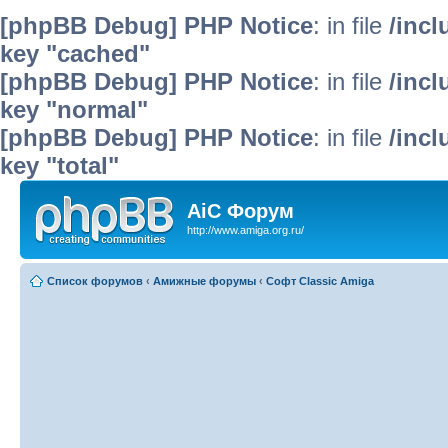
[phpBB Debug] PHP Notice
: in file
/inc
key "cached"
[phpBB Debug] PHP Notice
: in file
/inc
key "normal"
[phpBB Debug] PHP Notice
: in file
/inc
key "total"
AiC Форум
http://www.amiga.org.ru/
Список форумов
‹
Амижные форумы
‹
Софт Classic Amiga