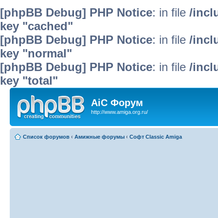
[phpBB Debug] PHP Notice
: in file
/inc
key "cached"
[phpBB Debug] PHP Notice
: in file
/inc
key "normal"
[phpBB Debug] PHP Notice
: in file
/inc
key "total"
AiC Форум
http://www.amiga.org.ru/
Список форумов
‹
Амижные форумы
‹
Софт Classic Amiga