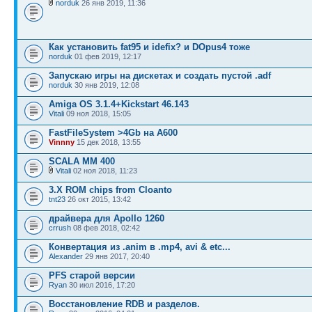
norduk
26 янв 2019, 11:36
Как установить fat95 и idefix? и DOpus4 тоже
norduk
01 фев 2019, 12:17
Запускаю игры на дискетах и создать пустой .adf
norduk
30 янв 2019, 12:08
Amiga OS 3.1.4+Kickstart 46.143
Vitali
09 ноя 2018, 15:05
FastFileSystem >4Gb на А600
Vinnny
15 дек 2018, 13:55
SCALA MM 400
Vitali
02 ноя 2018, 11:23
3.X ROM chips from Cloanto
tnt23
26 окт 2015, 13:42
драйвера для Apollo 1260
crrush
08 фев 2018, 02:42
Конвертация из .anim в .mp4, avi & etc...
Alexander
29 янв 2017, 20:40
PFS старой версии
Ryan
30 июл 2016, 17:20
Восстановление RDB и разделов.