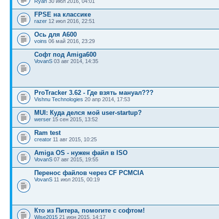
Ryan
30 июл 2016, 04:01
FPSE на классике
razer
12 июл 2016, 22:51
Ось для А600
voins
06 май 2016, 23:29
Софт под Amiga600
VovanS
03 авг 2014, 14:35
ProTracker 3.62 - Где взять мануал???
Vishnu Technologies
20 апр 2014, 17:53
MUI: Куда делся мой user-startup?
werser
15 сен 2015, 13:52
Ram test
creator
11 авг 2015, 10:25
Amiga OS - нужен файл в ISO
VovanS
07 авг 2015, 19:55
Перенос файлов через CF PCMCIA
VovanS
11 июл 2015, 00:19
Кто из Питера, помогите с софтом!
Wise2015
21 июн 2015, 14:17