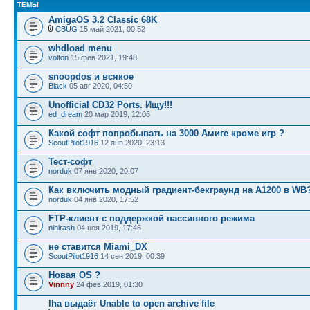
ТЕМЫ
AmigaOS 3.2 Classic 68K
CBUG
15 май 2021, 00:52
whdload menu
volton
15 фев 2021, 19:48
snoopdos и всякое
Black
05 авг 2020, 04:50
Unofficial CD32 Ports. Ищу!!!
ed_dream
20 мар 2019, 12:06
Какой софт попробывать на 3000 Амиге кроме игр ?
ScoutPilot1916
12 янв 2020, 23:13
Тест-софт
norduk
07 янв 2020, 20:07
Как включить модный градиент-бекграунд на A1200 в WB
norduk
04 янв 2020, 17:52
FTP-клиент с поддержкой пассивного режима
nihirash
04 ноя 2019, 17:46
не ставится Miami_DX
ScoutPilot1916
14 сен 2019, 00:39
Новая OS ?
Vinnny
24 фев 2019, 01:30
lha выдаёт Unable to open archive file