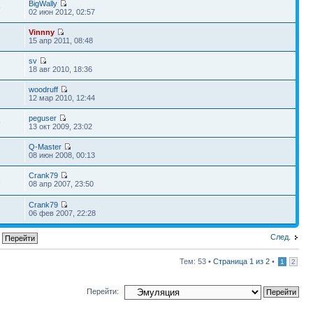
BigWally
9
02 июн 2012, 02:57
Vinnny
15 апр 2011, 08:48
sv
18 авг 2010, 18:36
woodruff
12 мар 2010, 12:44
peguser
9
13 окт 2009, 23:02
Q-Master
08 июн 2008, 00:13
Crank79
2
08 апр 2007, 23:50
Crank79
06 фев 2007, 22:28
След.
Тем: 53 •
Страница
1
из
2
•
1
2
Перейти: