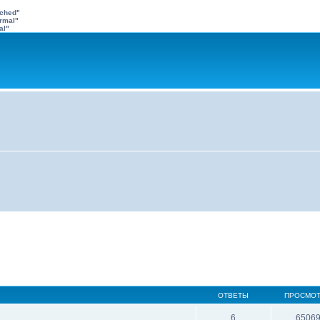
ached"
rmal"
al"
ОТВЕТЫ
ПРОСМО
6
6506