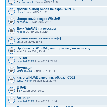
victor-raivola
05 июл 2013, 10:50
Долгий вывод обоев на экран WinUAE
Black
01 июн 2015, 18:32
Интересный ресурс WinUAE
zxspeccy
31 мар 2015, 23:24
Доки WinUAE на русском
hcodes
16 июл 2003, 22:16
делаем амигу из писи (софт)
dn
18 авг 2008, 16:41
Проблема с WinUAE, всё тормозит, но не всегда
Kraft 09 сен 2004, 23:32
FS UAE
megabyte2003
17 ноя 2014, 21:16
Эмуляция
victor-raivola
16 мар 2014, 14:41
как в WINUAE запустить образы CD32
White_Hunter
08 фев 2011, 22:49
E-UAE
sv
01 авг 2006, 19:25
Amithlon
megabyte2003
06 янв 2013, 16:04