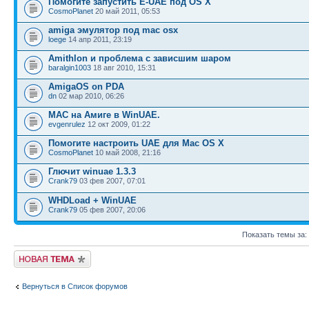
Помогите запустить E-UAE под OS X
CosmoPlanet
20 май 2011, 05:53
amiga эмулятор под mac osx
loege
14 апр 2011, 23:19
Amithlon и проблема с зависшим шаром
baralgin1003
18 авг 2010, 15:31
AmigaOS on PDA
dn
02 мар 2010, 06:26
MAC на Aмиге в WinUAE.
evgenrulez
12 окт 2009, 01:22
Помогите настроить UAE для Mac OS X
CosmoPlanet
10 май 2008, 21:16
Глючит winuae 1.3.3
Crank79
03 фев 2007, 07:01
WHDLoad + WinUAE
Crank79
05 фев 2007, 20:06
Показать темы за:
Новая тема
Вернуться в Список форумов