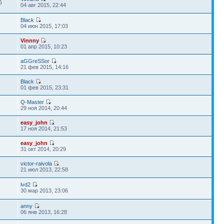
6
04 авг 2015, 22:44
Black
04 июн 2015, 17:03
Vinnny
01 апр 2015, 10:23
aGGreSSor
21 фев 2015, 14:16
Black
3
01 фев 2015, 23:31
Q-Master
8
29 ноя 2014, 20:44
easy_john
17 ноя 2014, 21:53
easy_john
8
31 окт 2014, 20:29
victor-raivola
4
21 июл 2013, 22:58
lvd2
1
30 мар 2013, 23:06
anny
06 янв 2013, 16:28