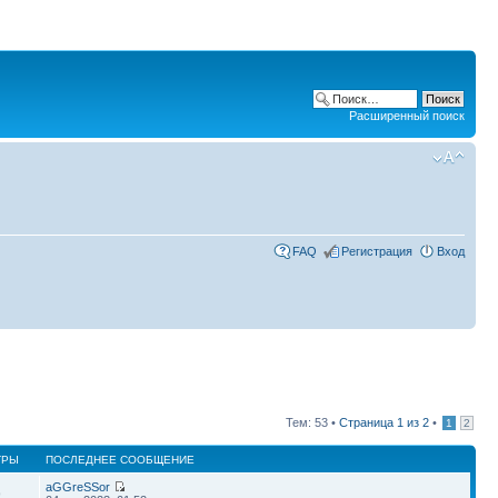
Расширенный поиск
FAQ
Регистрация
Вход
Тем: 53 •
Страница
1
из
2
•
1
2
ТРЫ
ПОСЛЕДНЕЕ СООБЩЕНИЕ
aGGreSSor
9