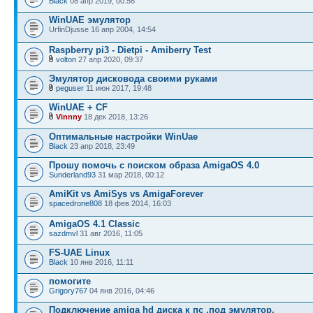
Black
08 апр 2019, 00:56
WinUAE эмулятор
UrfinDjusse 16 апр 2004, 14:54
Raspberry pi3 - Dietpi - Amiberry Test
volton
27 апр 2020, 09:37
Эмулятор дисковода своими руками
peguser
11 июн 2017, 19:48
WinUAE + CF
Vinnny
18 дек 2018, 13:26
Оптимальные настройки WinUae
Black
23 апр 2018, 23:49
Прошу помочь с поиском образа AmigaOS 4.0
Sunderland93
31 мар 2018, 00:12
AmiKit vs AmiSys vs AmigaForever
spacedrone808
18 фев 2014, 16:03
AmigaOS 4.1 Classic
sazdmvl
31 авг 2016, 11:05
FS-UAE Linux
Black
10 янв 2016, 11:11
помогите
Grigory767
04 янв 2016, 04:46
Подключение аmigа hd диска к пс ,под эмулятор.