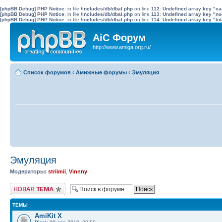
[phpBB Debug] PHP Notice
: in file
/includes/db/dbal.php
on line
112
:
Undefined array key "c
[phpBB Debug] PHP Notice
: in file
/includes/db/dbal.php
on line
113
:
Undefined array key "no
[phpBB Debug] PHP Notice
: in file
/includes/db/dbal.php
on line
114
:
Undefined array key "tot
AiC Форум
http://www.amiga.org.ru/
Список форумов
‹
Амижные форумы
‹
Эмуляция
Эмуляция
Модераторы:
striimii
,
Vinnny
Новая тема
ТЕМЫ
AmiKit X