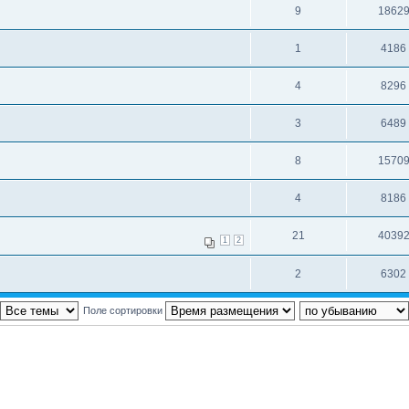
9
1862
1
4186
4
8296
3
6489
8
1570
4
8186
21
4039
1
2
2
6302
Поле сортировки