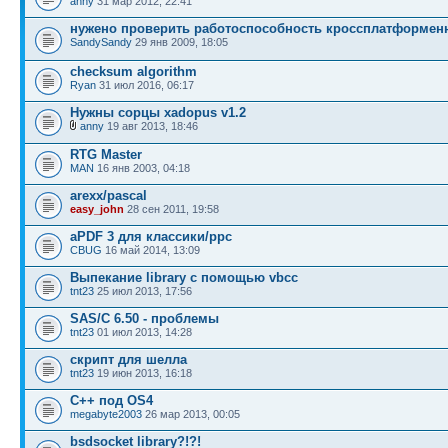
anny
31 мар 2012, 22:41
нужено проверить работоспособность кроссплатформен
SandySandy
29 янв 2009, 18:05
checksum algorithm
Ryan
31 июл 2016, 06:17
Нужны сорцы xadopus v1.2
anny
19 авг 2013, 18:46
RTG Master
MAN
16 янв 2003, 04:18
arexx/pascal
easy_john
28 сен 2011, 19:58
aPDF 3 для классики/ppc
CBUG
16 май 2014, 13:09
Выпекание library с помощью vbcc
tnt23
25 июл 2013, 17:56
SAS/C 6.50 - проблемы
tnt23
01 июл 2013, 14:28
скрипт для шелла
tnt23
19 июн 2013, 16:18
C++ под OS4
megabyte2003
26 мар 2013, 00:05
bsdsocket library?!?!