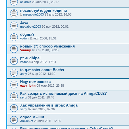
acidrain
25 апр 2008, 23:17
посоветуйте для кодинга
megabyte2003
23 апр 2012, 16:03
Java
megabyte2003
30 ноя 2012, 00:01
d0gma?
volton
11 июл 2006, 15:31
новый (?) способ умножения
Vinnny
18 сен 2010, 00:25
pt -> dblpal
volton
04 апр 2012, 17:51
to q-master about Bochs
anny
28 мар 2012, 13:19
Ищу помошника
easy_john
09 мар 2012, 23:38
Как создать исполнимый диск на AmigaCD32?
sergi
31 дек 2011, 10:48
Хак управления в играх Amiga
sergi
02 янв 2012, 07:36
опрос мыши
AmiJekot
23 июн 2011, 12:56
Разыскивается владелец классики с CyberGraphX