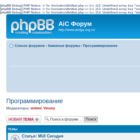
[phpBB Debug] PHP Notice
: in file
/includes/db/dbal.php
on line
112
:
Undefined array key "c
[phpBB Debug] PHP Notice
: in file
/includes/db/dbal.php
on line
113
:
Undefined array key "no
[phpBB Debug] PHP Notice
: in file
/includes/db/dbal.php
on line
114
:
Undefined array key "tot
AiC Форум
http://www.amiga.org.ru/
Список форумов
‹
Амижные форумы
‹
Программирование
Программирование
Модераторы:
striimii
,
Vinnny
Новая тема
ТЕМЫ
Статья: MUI Сегодня