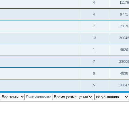
4
11176
4
9771
7
1567
13
3004
1
4920
7
2300
0
4038
5
1664
Поле сортировки