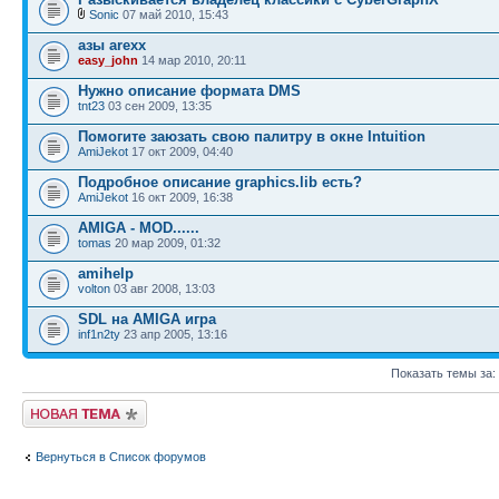
Sonic
07 май 2010, 15:43
азы arexx
easy_john
14 мар 2010, 20:11
Нужно описание формата DMS
tnt23
03 сен 2009, 13:35
Помогите заюзать свою палитру в окне Intuition
AmiJekot
17 окт 2009, 04:40
Подробное описание graphics.lib есть?
AmiJekot
16 окт 2009, 16:38
AMIGA - MOD......
tomas
20 мар 2009, 01:32
amihelp
volton
03 авг 2008, 13:03
SDL на AMIGA игра
inf1n2ty
23 апр 2005, 13:16
Показать темы за:
Новая тема
Вернуться в Список форумов