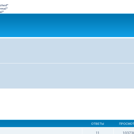
ached"
rmal"
al"
ОТВЕТЫ
ПРОСМО
11
10373