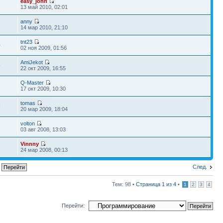
easy_john
13 май 2010, 02:01
anny
14 мар 2010, 21:10
tnt23
0
02 ноя 2009, 01:56
AmiJekot
5
22 окт 2009, 16:55
Q-Master
17 окт 2009, 10:30
tomas
9
20 мар 2009, 18:04
volton
03 авг 2008, 13:03
Vinnny
7
24 мар 2008, 00:13
След.
Тем: 98 •
Страница
1
из
4
•
1
2
3
4
Перейти: