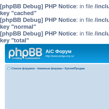
[phpBB Debug] PHP Notice
: in file
/inc
key "cached"
[phpBB Debug] PHP Notice
: in file
/inc
key "normal"
[phpBB Debug] PHP Notice
: in file
/inc
key "total"
AiC Форум
http://www.amiga.org.ru/
Список форумов
‹
Амижные форумы
‹
Куплю/Продам