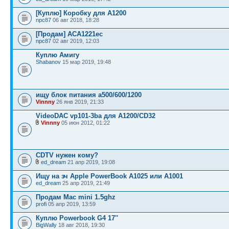
[Куплю] Коробку для А1200
npc87
06 авг 2018, 18:28
[Продам] ACA1221ec
npc87
02 авг 2019, 12:03
Куплю Амигу
Shabanov
15 мар 2019, 19:48
ищу блок питания а500/600/1200
Vinnny
26 янв 2019, 21:33
VideoDAC vp101-3ba для A1200/CD32
Vinnny
05 июн 2012, 01:22
CDTV нужен кому?
ed_dream
21 апр 2019, 19:08
Ищу на зч Apple PowerBook A1025 или A1001
ed_dream
25 апр 2019, 21:49
Продам Mac mini 1.5ghz
profi
05 апр 2019, 13:59
Куплю Powerbook G4 17''
BigWally
18 авг 2018, 19:30