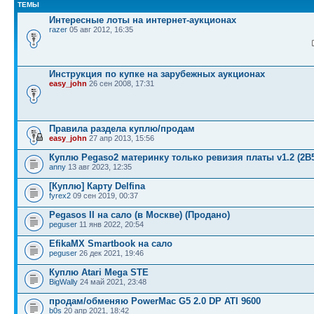
ТЕМЫ
Интересные лоты на интернет-аукционах
razer
05 авг 2012, 16:35
Инструкция по купке на зарубежных аукционах
easy_john
26 сен 2008, 17:31
Правила раздела куплю/продам
easy_john
27 апр 2013, 15:56
Куплю Pegaso2 материнку только ревизия платы v1.2 (2B5
anny
13 авг 2023, 12:35
[Куплю] Карту Delfina
fyrex2
09 сен 2019, 00:37
Pegasos II на сало (в Москве) (Продано)
peguser
11 янв 2022, 20:54
EfikaMX Smartbook на сало
peguser
26 дек 2021, 19:46
Куплю Atari Mega STE
BigWally
24 май 2021, 23:48
продам/обменяю PowerMac G5 2.0 DP ATI 9600
b0s
20 апр 2021, 18:42