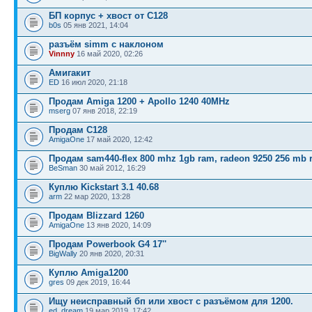
БП корпус + хвост от С128
b0s
05 янв 2021, 14:04
разъём simm с наклоном
Vinnny
16 май 2020, 02:26
Амигакит
ED
16 июл 2020, 21:18
Продам Amiga 1200 + Apollo 1240 40MHz
mserg
07 янв 2018, 22:19
Продам С128
AmigaOne
17 май 2020, 12:42
Продам sam440-flex 800 mhz 1gb ram, radeon 9250 256 mb 
BeSman
30 май 2012, 16:29
Куплю Kickstart 3.1 40.68
arm
22 мар 2020, 13:28
Продам Blizzard 1260
AmigaOne
13 янв 2020, 14:09
Продам Powerbook G4 17''
BigWally
20 янв 2020, 20:31
Куплю Amiga1200
gres
09 дек 2019, 16:44
Ищу неисправный бп или хвост с разъёмом для 1200.
ed_dream
19 мар 2019, 17:42