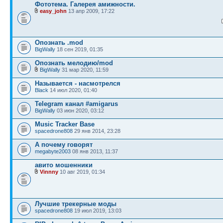
Фототема. Галерея амижности.
easy_john
13 апр 2009, 17:22
Опознать .mod
BigWally
18 сен 2019, 01:35
Опознать мелодию/mod
BigWally
31 мар 2020, 11:59
Называется - насмотрелся
Black
14 июл 2020, 01:40
Telegram канал #amigarus
BigWally
03 июн 2020, 03:12
Music Tracker Base
spacedrone808
29 янв 2014, 23:28
А почему говорят
megabyte2003
08 янв 2013, 11:37
авито мошенники
Vinnny
10 авг 2019, 01:34
Лучшие трекерные моды
spacedrone808
19 июл 2019, 13:03