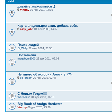
ТЕМЫ
давайте знакомиться :)
Vinnny
30 янв 2011, 15:39
Карта владельцев амиг, добавь себя.
easy_john
04 сен 2009, 14:07
Поиск людей
BigWally
22 июн 2024, 21:56
Ностальгия
megabyte2003
23 дек 2011, 02:03
Не много об истории Амиги в РФ.
ed_dream
20 янв 2019, 02:46
С Новым Годом!!!!
Warlockus
31 дек 2018, 16:15
Big Book of Amiga Hardware
Vinnny
09 дек 2020, 23:26