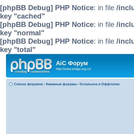
[phpBB Debug] PHP Notice
: in file
/inc
key "cached"
[phpBB Debug] PHP Notice
: in file
/inc
key "normal"
[phpBB Debug] PHP Notice
: in file
/inc
key "total"
AiC Форум
http://www.amiga.org.ru/
Список форумов
‹
Амижные форумы
‹
Остальное и Оффтопик