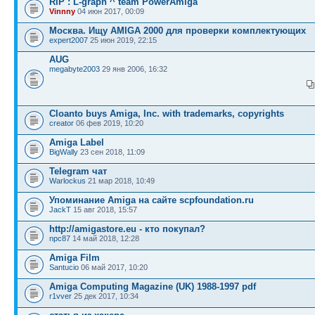
RIP : L-graph ^ team PowerAmiga
Vinnny
04 июн 2017, 00:09
Москва. Ищу AMIGA 2000 для проверки комплектующих
expert2007
25 июн 2019, 22:15
AUG
megabyte2003
29 янв 2006, 16:32
Cloanto buys Amiga, Inc. with trademarks, copyrights
creator
06 фев 2019, 10:20
Amiga Label
BigWally
23 сен 2018, 11:09
Telegram чат
Warlockus
21 мар 2018, 10:49
Упоминание Amiga на сайте scpfoundation.ru
JackT
15 авг 2018, 15:57
http://amigastore.eu - кто покупал?
npc87
14 май 2018, 12:28
Amiga Film
Santucio
06 май 2017, 10:20
Amiga Computing Magazine (UK) 1988-1997 pdf
r1vver
25 дек 2017, 10:34