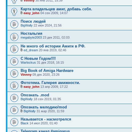
Vinnny
30 янв 2011, 15:39
Карта владельцев амиг, добавь себя.
easy_john
04 сен 2009, 14:07
Поиск людей
BigWally
22 июн 2024, 21:56
Ностальгия
megabyte2003
23 дек 2011, 02:03
Не много об истории Амиги в РФ.
ed_dream
20 янв 2019, 02:46
С Новым Годом!!!!
Warlockus
31 дек 2018, 16:15
Big Book of Amiga Hardware
Vinnny
09 дек 2020, 23:26
Фототема. Галерея амижности.
easy_john
13 апр 2009, 17:22
Опознать .mod
BigWally
18 сен 2019, 01:35
Опознать мелодию/mod
BigWally
31 мар 2020, 11:59
Называется - насмотрелся
Black
14 июл 2020, 01:40
Telegram канал #amigarus