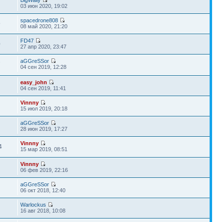
BigWally
03 июн 2020, 19:02
spacedrone808
9
08 май 2020, 21:20
FD47
0
27 апр 2020, 23:47
aGGreSSor
7
04 сен 2019, 12:28
easy_john
04 сен 2019, 11:41
Vinnny
1
15 июл 2019, 20:18
aGGreSSor
28 июн 2019, 17:27
Vinnny
4
15 мар 2019, 08:51
Vinnny
06 фев 2019, 22:16
aGGreSSor
06 окт 2018, 12:40
Warlockus
16 авг 2018, 10:08