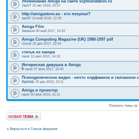
Упоминание Amiga на сайте scpfoundation.ru
JackT
15 авг 2018, 15:57
http://amigastore.eu - кто покупал?
npc87
14 май 2018, 12:28
Amiga Film
Santucio
06 май 2017, 10:20
Amiga Computing Magazine (UK) 1988-1997 pdf
r1vver
25 дек 2017, 10:34
статья из xакера
razer
12 июл 2015, 14:10
Интересная девушка и Amiga
razer
07 фев 2017, 10:45
Психоделическое видео - нечто олдфажное и связанное 
BigWally
25 дек 2016, 23:11
Amiga и проектор
razer
03 фев 2016, 01:11
Показать темы за:
Новая тема
Вернуться в Список форумов