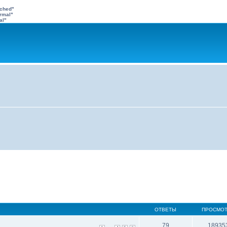
ached"
rmal"
al"
ОТВЕТЫ
ПРОСМО
79
18935