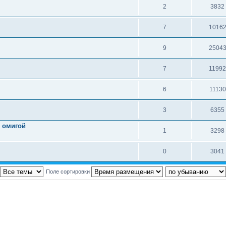
2
3832
7
1016
9
2504
7
1199
6
11130
3
6355
с омигой
1
3298
0
3041
Поле сортировки