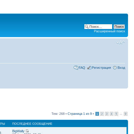
Расширенный поиск
FAQ
Регистрация
Вход
Тем: 268 •
Страница
1
из
9
•
...
1
2
3
4
5
9
ТРЫ
ПОСЛЕДНЕЕ СООБЩЕНИЕ
BigWally
3