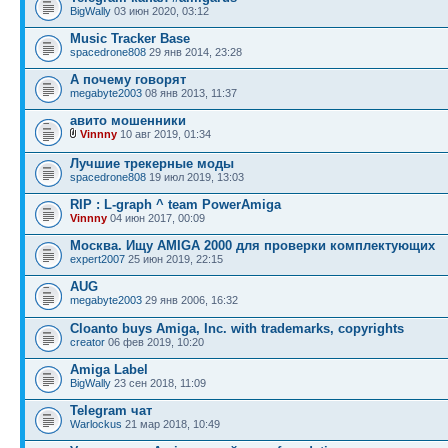
BigWally
03 июн 2020, 03:12
Music Tracker Base
spacedrone808
29 янв 2014, 23:28
А почему говорят
megabyte2003
08 янв 2013, 11:37
авито мошенники
Vinnny
10 авг 2019, 01:34
Лучшие трекерные моды
spacedrone808
19 июл 2019, 13:03
RIP : L-graph ^ team PowerAmiga
Vinnny
04 июн 2017, 00:09
Москва. Ищу AMIGA 2000 для проверки комплектующих
expert2007
25 июн 2019, 22:15
AUG
megabyte2003
29 янв 2006, 16:32
Cloanto buys Amiga, Inc. with trademarks, copyrights
creator
06 фев 2019, 10:20
Amiga Label
BigWally
23 сен 2018, 11:09
Telegram чат
Warlockus
21 мар 2018, 10:49