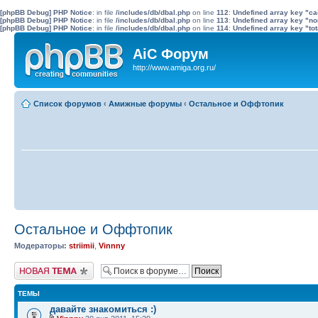
[phpBB Debug] PHP Notice
: in file
/includes/db/dbal.php
on line
112
:
Undefined array key "c
[phpBB Debug] PHP Notice
: in file
/includes/db/dbal.php
on line
113
:
Undefined array key "no
[phpBB Debug] PHP Notice
: in file
/includes/db/dbal.php
on line
114
:
Undefined array key "tot
AiC Форум
http://www.amiga.org.ru/
Список форумов
‹
Амижные форумы
‹
Остальное и Оффтопик
Остальное и Оффтопик
Модераторы:
striimii
,
Vinnny
Новая тема
ТЕМЫ
давайте знакомиться :)