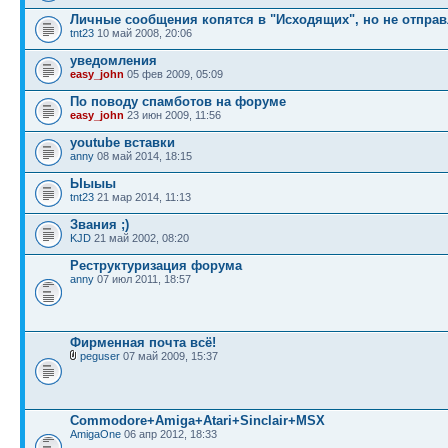
Личные сообщения копятся в "Исходящих", но не отпра
tnt23
10 май 2008, 20:06
уведомления
easy_john
05 фев 2009, 05:09
По поводу спамботов на форуме
easy_john
23 июн 2009, 11:56
youtube вставки
anny
08 май 2014, 18:15
Ыыыы
tnt23
21 мар 2014, 11:13
Звания ;)
KJD
21 май 2002, 08:20
Реструктуризация форума
anny
07 июл 2011, 18:57
Фирменная почта всё!
peguser
07 май 2009, 15:37
Commodore+Amiga+Atari+Sinclair+MSX
AmigaOne
06 апр 2012, 18:33