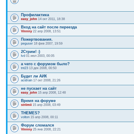
Профилактика
easy_john
14 окт 2011, 18:38
Вход на сайт после переезда
Vinnny
22 апр 2008, 13:51
Пожертвования.
peguser
18 фев 2007, 19:59
2Стрим! :)
lvd
01 июл 2003, 00:05
а чего с форумом было?
tnt23
13 дек 2008, 00:50
Будет ли АИК
acidrain
17 окт 2008, 21:26
не пускает на сайт
easy_john
15 апр 2008, 12:48
Время на форуме
striimii
15 апр 2008, 03:49
THEMES?
volton
15 апр 2008, 00:11
Форум сломался
Vinnny
25 янв 2008, 22:21