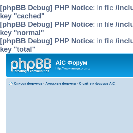
[phpBB Debug] PHP Notice
: in file
/inc
key "cached"
[phpBB Debug] PHP Notice
: in file
/inc
key "normal"
[phpBB Debug] PHP Notice
: in file
/inc
key "total"
AiC Форум
http://www.amiga.org.ru/
Список форумов
‹
Амижные форумы
‹
О сайте и форуме AiC