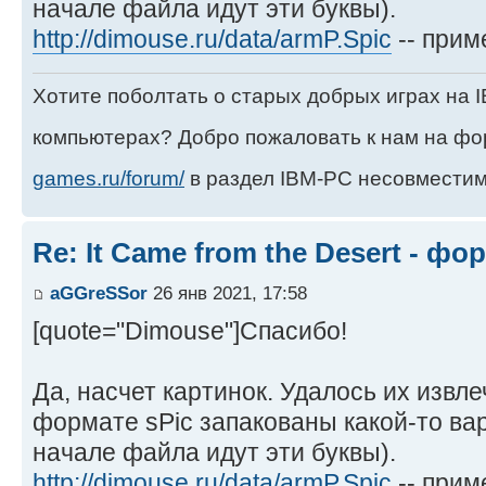
начале файла идут эти буквы).
http://dimouse.ru/data/armP.Spic
-- прим
Хотите поболтать о старых добрых играх на
компьютерах? Добро пожаловать к нам на ф
games.ru/forum/
в раздел IBM-PC несовместим
Re: It Came from the Desert - ф
aGGreSSor
26 янв 2021, 17:58
[quote="Dimouse"]Спасибо!
Да, насчет картинок. Удалось их извл
формате sPic запакованы какой-то ва
начале файла идут эти буквы).
http://dimouse.ru/data/armP.Spic
-- приме