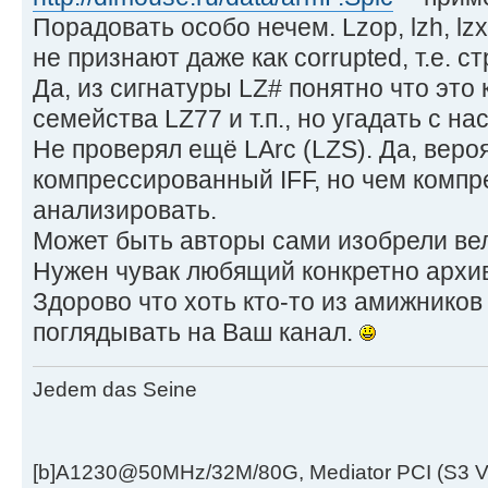
Порадовать особо нечем. Lzop, lzh, lzx
не признают даже как corrupted, т.е. с
Да, из сигнатуры LZ# понятно что это 
семейства LZ77 и т.п., но угадать с на
Не проверял ещё LArc (LZS). Да, веро
компрессированный IFF, но чем комп
анализировать.
Может быть авторы сами изобрели вел
Нужен чувак любящий конкретно архи
Здорово что хоть кто-то из амижников
поглядывать на Ваш канал.
Jedem das Seine
[b]A1230@50MHz/32M/80G, Mediator PCI (S3 