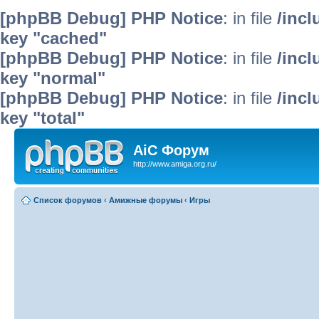
[phpBB Debug] PHP Notice
: in file
/inc
key "cached"
[phpBB Debug] PHP Notice
: in file
/inc
key "normal"
[phpBB Debug] PHP Notice
: in file
/inc
key "total"
AiC Форум
http://www.amiga.org.ru/
Список форумов
‹
Амижные форумы
‹
Игры