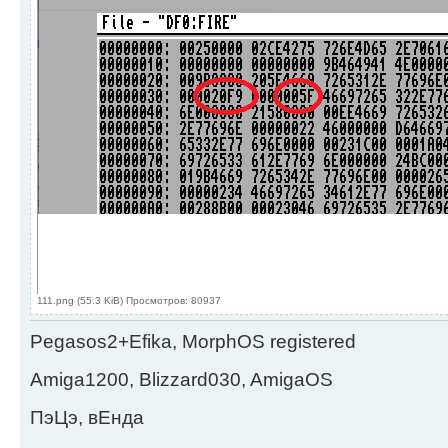
111.png (55.3 KiB) Просмотров: 80937
Pegasos2+Efika, MorphOS registered
Amiga1200, Blizzard030, AmigaOS
ПэЦэ, вЕнда