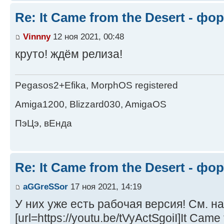
Re: It Came from the Desert - ф
Vinnny
12 ноя 2021, 00:48
круто! ждём релиза!
Pegasos2+Efika, MorphOS registered
Amiga1200, Blizzard030, AmigaOS
ПэЦэ, вЕнда
Re: It Came from the Desert - ф
aGGreSSor
17 ноя 2021, 14:19
У них уже есть рабочая версия! См. на
[url=https://youtu.be/tVyActSgoiI]It Came