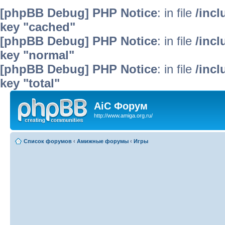
[phpBB Debug] PHP Notice
: in file
/inc
key "cached"
[phpBB Debug] PHP Notice
: in file
/inc
key "normal"
[phpBB Debug] PHP Notice
: in file
/inc
key "total"
AiC Форум
http://www.amiga.org.ru/
Список форумов
‹
Амижные форумы
‹
Игры