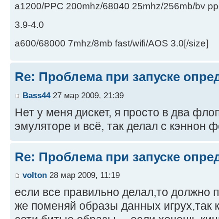
a1200/PPC 200mhz/68040 25mhz/256mb/bv ppc/de
3.9-4.0
a600/68000 7mhz/8mb fast/wifi/AOS 3.0[/size]
Re: Проблема при запуске опре
Bass44
27 мар 2009, 21:39
Нет у меня дискет, я просто в два фло
эмуляторе и всё, так делал с кэннон 
Re: Проблема при запуске опре
volton
28 мар 2009, 11:19
если все правильно делал,то должно п
же поменяй образы данных игрух,так 