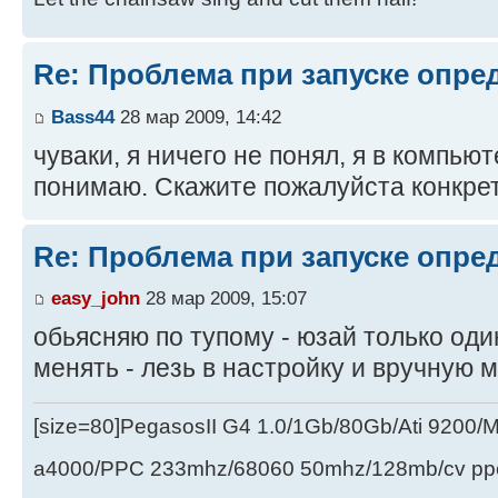
Re: Проблема при запуске опре
Bass44
28 мар 2009, 14:42
чуваки, я ничего не понял, я в компью
понимаю. Скажите пожалуйста конкрет
Re: Проблема при запуске опре
easy_john
28 мар 2009, 15:07
обьясняю по тупому - юзай только оди
менять - лезь в настройку и вручную 
[size=80]PegasosII G4 1.0/1Gb/80Gb/Ati 9200
a4000/PPC 233mhz/68060 50mhz/128mb/cv ppc/