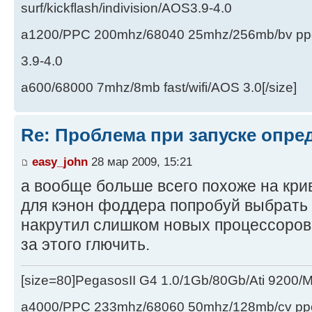
surf/kickflash/indivision/AOS3.9-4.0
a1200/PPC 200mhz/68040 25mhz/256mb/bv ppc/de
3.9-4.0
a600/68000 7mhz/8mb fast/wifi/AOS 3.0[/size]
Re: Проблема при запуске опре
easy_john
28 мар 2009, 15:21
а вообще больше всего похоже на кр
для кэнон фоддера попробуй выбрать 
накрутил слишком новых процессоров 
за этого глючить.
[size=80]PegasosII G4 1.0/1Gb/80Gb/Ati 9200
a4000/PPC 233mhz/68060 50mhz/128mb/cv ppc/