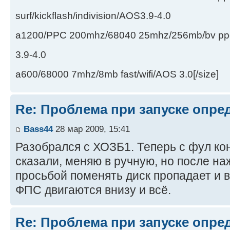
surf/kickflash/indivision/AOS3.9-4.0
a1200/PPC 200mhz/68040 25mhz/256mb/bv ppc/de
3.9-4.0
a600/68000 7mhz/8mb fast/wifi/AOS 3.0[/size]
Re: Проблема при запуске опре
Bass44
28 мар 2009, 15:41
Разобрался с ХОЗБ1. Теперь с фул кон
сказали, меняю в ручную, но после наж
просьбой поменять диск пропадает и 
ФПС двигаются внизу и всё.
Re: Проблема при запуске опре