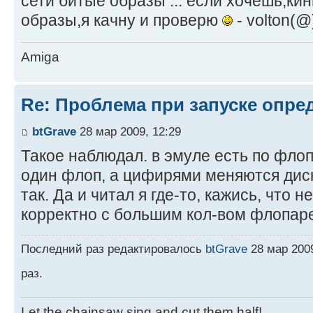
сети битые образы ... если хочешь,ки
образы,я качну и проверю
- volton(@)
Amiga
Re: Проблема при запуске опре
btGrave
28 мар 2009, 12:29
Такое наблюдал. в эмуле есть по флоп
один флоп, а цифирями меняются дис
так. Да и читал я где-то, кажись, что 
корректно с большим кол-вом флопар
Последний раз редактировалось
btGrave
28 мар 2009
раз.
Let the chainsaw sing and cut them half!