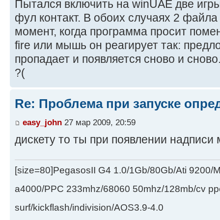
Пытался включить на winUAE две игры.
фул контакт. В обоих случаях 2 файла
момент, когда программа просит поме
fire или мышь он реагирует так: пред
пропадает и появляется сново и сново..
?(
Re: Проблема при запуске опре
easy_john
27 мар 2009, 20:59
дискету то ты при появлении надписи
[size=80]PegasosII G4 1.0/1Gb/80Gb/Ati 9200
a4000/PPC 233mhz/68060 50mhz/128mb/cv ppc/
surf/kickflash/indivision/AOS3.9-4.0