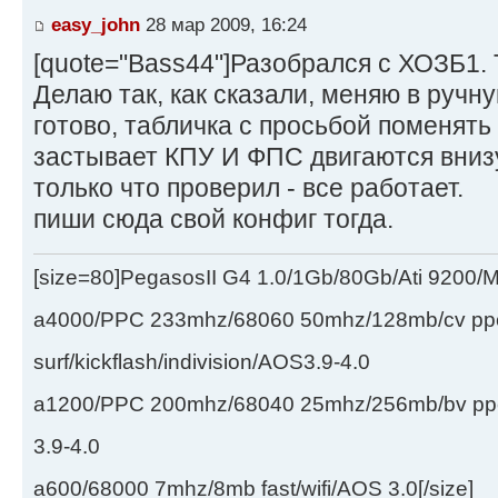
easy_john
28 мар 2009, 16:24
[quote="Bass44"]Разобрался с ХОЗБ1. 
Делаю так, как сказали, меняю в ручн
готово, табличка с просьбой поменять 
застывает КПУ И ФПС двигаются внизу 
только что проверил - все работает.
пиши сюда свой конфиг тогда.
[size=80]PegasosII G4 1.0/1Gb/80Gb/Ati 9200
a4000/PPC 233mhz/68060 50mhz/128mb/cv ppc/
surf/kickflash/indivision/AOS3.9-4.0
a1200/PPC 200mhz/68040 25mhz/256mb/bv ppc/de
3.9-4.0
a600/68000 7mhz/8mb fast/wifi/AOS 3.0[/size]