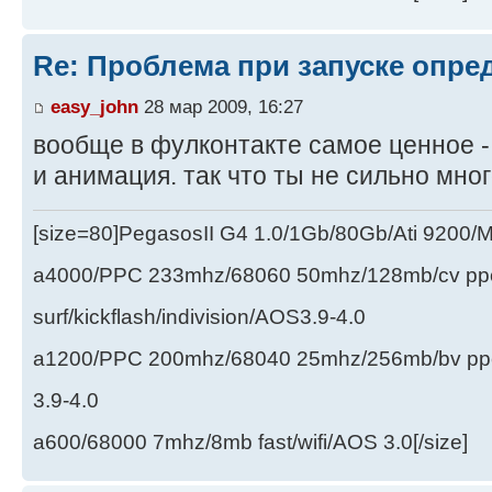
Re: Проблема при запуске опре
easy_john
28 мар 2009, 16:27
вообще в фулконтакте самое ценное -
и анимация. так что ты не сильно много
[size=80]PegasosII G4 1.0/1Gb/80Gb/Ati 9200
a4000/PPC 233mhz/68060 50mhz/128mb/cv ppc/
surf/kickflash/indivision/AOS3.9-4.0
a1200/PPC 200mhz/68040 25mhz/256mb/bv ppc/de
3.9-4.0
a600/68000 7mhz/8mb fast/wifi/AOS 3.0[/size]