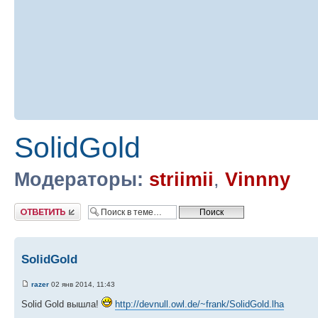
SolidGold
Модераторы:
striimii
,
Vinnny
Ответить
SolidGold
razer
02 янв 2014, 11:43
Solid Gold вышла!
http://devnull.owl.de/~frank/SolidGold.lha