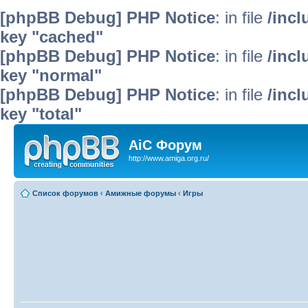
[phpBB Debug] PHP Notice
: in file
/inc
key "cached"
[phpBB Debug] PHP Notice
: in file
/inc
key "normal"
[phpBB Debug] PHP Notice
: in file
/inc
key "total"
AiC Форум
http://www.amiga.org.ru/
Список форумов
‹
Амижные форумы
‹
Игры