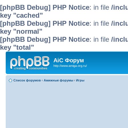
[phpBB Debug] PHP Notice
: in file
/inc
key "cached"
[phpBB Debug] PHP Notice
: in file
/inc
key "normal"
[phpBB Debug] PHP Notice
: in file
/inc
key "total"
AiC Форум
http://www.amiga.org.ru/
Список форумов
‹
Амижные форумы
‹
Игры