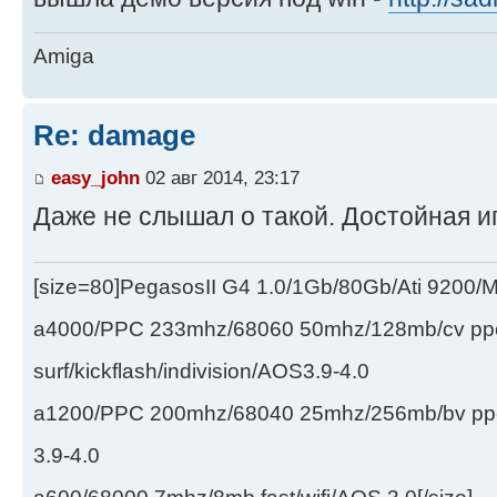
Amiga
Re: damage
easy_john
02 авг 2014, 23:17
Даже не слышал о такой. Достойная и
[size=80]PegasosII G4 1.0/1Gb/80Gb/Ati 9200
a4000/PPC 233mhz/68060 50mhz/128mb/cv ppc/
surf/kickflash/indivision/AOS3.9-4.0
a1200/PPC 200mhz/68040 25mhz/256mb/bv ppc/de
3.9-4.0