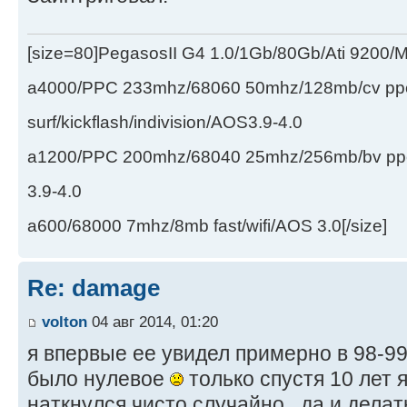
[size=80]PegasosII G4 1.0/1Gb/80Gb/Ati 9200
a4000/PPC 233mhz/68060 50mhz/128mb/cv ppc/
surf/kickflash/indivision/AOS3.9-4.0
a1200/PPC 200mhz/68040 25mhz/256mb/bv ppc/de
3.9-4.0
a600/68000 7mhz/8mb fast/wifi/AOS 3.0[/size]
Re: damage
volton
04 авг 2014, 01:20
я впервые ее увидел примерно в 98-99
было нулевое
только спустя 10 лет я
наткнулся чисто случайно , да и делат