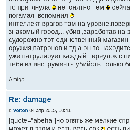
то притянула
непонятно чем
сейча
погамал ,вспомнил
интеллект врагов там на уровне,пове
знакомый город... убив ,заработав на
судорожно тот единственный магазин
оружия,патронов и тд а он то находитс
уже патрулирует каждый переулок с 
тебя из инструмента убийств только 
Amiga
Re: damage
volton
04 апр 2015, 10:41
[quote="abeha"]но опять же мелкие спр
может в этом и есть весь сок
есть пи