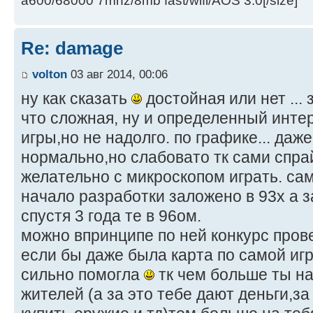
a600/68000 7mhz/8mb fast/wifi/AOS 3.0[/size]
Re: damage
volton
03 авг 2014, 00:06
ну как сказать
достойная или нет ...
что сложная, ну и определенный инте
игры,но не надолго. по графике... даж
нормально,но слабовато тк сами спра
желательно с микроскопом играть. са
начало разработки заложено в 93х а 
спустя 3 года те в 96ом.
можно впринципе по ней конкурс пров
если бы даже была карта по самой иг
сильно помогла
тк чем больше ты н
жителей (а за это тебе дают деньги,з