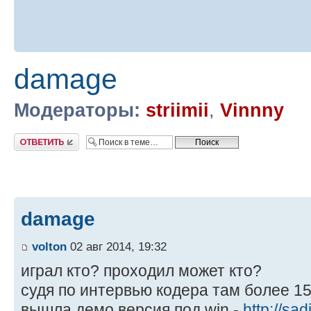
damage
Модераторы:
striimii
,
Vinnny
Ответить
damage
volton
02 авг 2014, 19:32
играл кто? проходил может кто?
cудя по интервью кодера там более 1
вышла демо версия под win -
http://sa