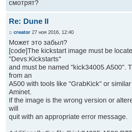
смотрят?
Re: Dune II
creator
27 ноя 2016, 12:40
Может это забыл?
[code]The kickstart image must be located
"Devs:Kickstarts"
and must be named "kick34005.A500". T
from an
A500 with tools like "GrabKick" or simil
Aminet.
If the image is the wrong version or al
will
quit with an appropriate error message.