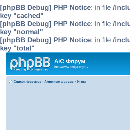
[phpBB Debug] PHP Notice
: in file
/inc
key "cached"
[phpBB Debug] PHP Notice
: in file
/inc
key "normal"
[phpBB Debug] PHP Notice
: in file
/inc
key "total"
AiC Форум
http://www.amiga.org.ru/
Список форумов
‹
Амижные форумы
‹
Игры