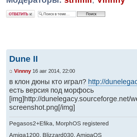
Ответить
Dune II
Vinnny
16 авг 2014, 22:00
в клон дюны кто играл?
http://dunelega
есть версия под морфось
[img]http://dunelegacy.sourceforge.net/w
screenshot.png[/img]
Pegasos2+Efika, MorphOS registered
Amiga1200, Blizzard030, AmigaOS