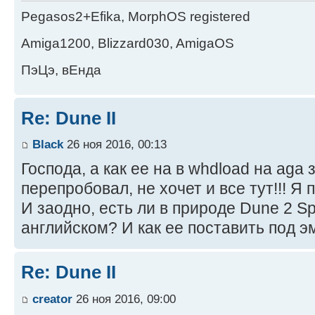
Pegasos2+Efika, MorphOS registered
Amiga1200, Blizzard030, AmigaOS
ПэЦэ, вЕнда
Re: Dune II
Black
26 ноя 2016, 00:13
Господа, а как ее на в whdload на aga 
перепробовал, не хочет и все тут!!! Я
И заодно, есть ли в природе Dune 2 S
английском? И как ее поставить под 
Re: Dune II
creator
26 ноя 2016, 09:00