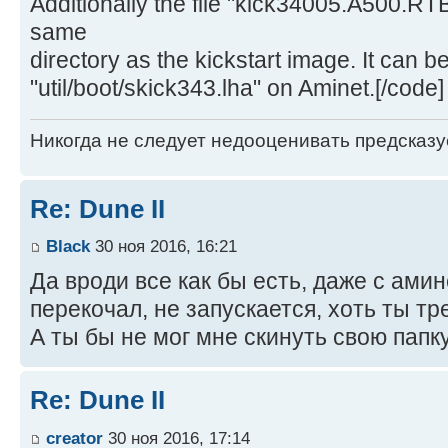
Additionally the file "kick34005.A500.RTB
same
directory as the kickstart image. It can b
"util/boot/skick343.lha" on Aminet.[/code]
Никогда не следует недооценивать предсказ
Re: Dune II
Black
30 ноя 2016, 16:21
Да вроди все как бы есть, даже с ами
перекочал, не запускается, хоть ты тр
А ты бы не мог мне скинуть свою папку
Re: Dune II
creator
30 ноя 2016, 17:14