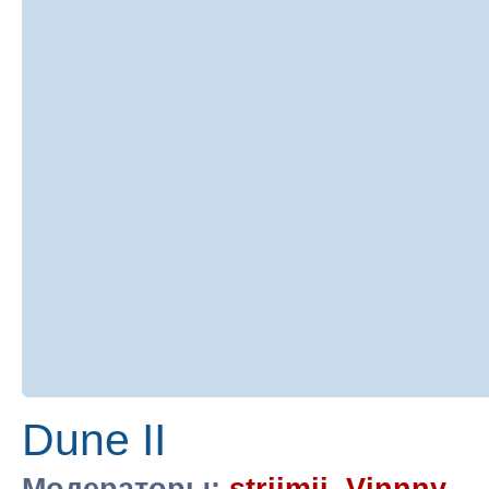
Dune II
Модераторы:
striimii
,
Vinnny