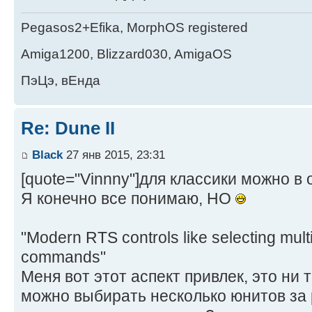
Pegasos2+Efika, MorphOS registered
Amiga1200, Blizzard030, AmigaOS
ПэЦэ, вЕнда
Re: Dune II
Black
27 янв 2015, 23:31
[quote="Vinnny"]для классики можно в о
Я конечно все понимаю, НО
"Modern RTS controls like selecting multip
commands"
Меня вот этот аспект привлек, это ни 
можно выбирать несколько юнитов за р