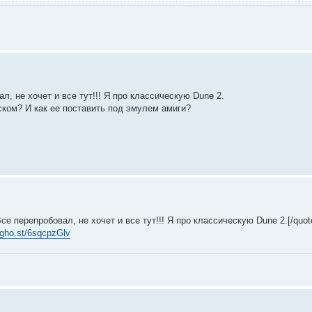
ал, не хочет и все тут!!! Я про классическую Dune 2.
ском? И как ее поставить под эмулем амиги?
Все перепробовал, не хочет и все тут!!! Я про классическую Dune 2.[/quot
/rgho.st/6sqcpzGlv