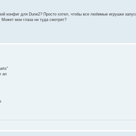
орой конфиг для Dune2? Просто хотел, чтобы все любимые игрушки запу
! Может мои глаза ни туда смотрят?
arts"
m an
.
e