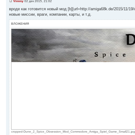
Vinnny
02 дек 2015, 21:02
вроде как готовится новый мод [b][url=http://amiga68k.de/2015/11/19/d
новые миссии, враги, компании, карты, и т.д.
ВЛОЖЕНИЯ
cropped-Dune_2_Spice_Obsession_Mod_Commodore_Amiga_Spiel_Game_Small21.jpg (