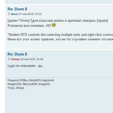
Re: Dune II
Black
27 янв 2015, 23:31
[quote="Vinnny"]для классики можно в оригинал поиграть [/quote]
Я конечно все понимаю, НО
"Modern RTS controls like selecting multiple units and right-click comm
Меня вот этот аспект привлек, это ни тот случайно элемент что м
Re: Dune II
Vinnny
28 янв 2015, 11:38
судя по описанию - да.
Pegasos2+Efika, MorphOS registered
Amiga1200, Blizzard030, AmigaOS
ПэЦэ, вЕнда