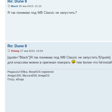
Re: Dune II
Black
26 янв 2015, 21:10
Я так понимаю под WB Classic не запустить?
Re: Dune II
Vinnny
27 янв 2015, 14:04
[quote="Black"]Я так понимаю под WB Classic не запустить?[/quote]
для классики можно в оригинал поиграть
тем более что hd-instal
Pegasos2+Efika, MorphOS registered
Amiga1200, Blizzard030, AmigaOS
ПэЦэ, вЕнда