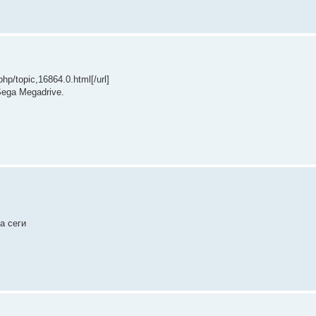
p/topic,16864.0.html[/url]
ega Megadrive.
а сеги