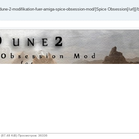
une-2-modifikation-fuer-amiga-spice-obsession-mod/]Spice Obsession[/url][/
87.48 KiB) Просмотров: 36336