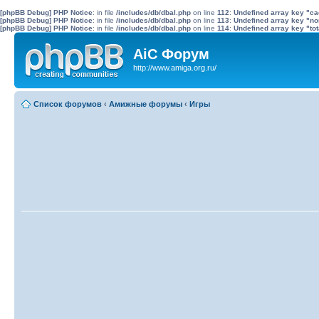
[phpBB Debug] PHP Notice
: in file
/includes/db/dbal.php
on line
112
:
Undefined array key "c
[phpBB Debug] PHP Notice
: in file
/includes/db/dbal.php
on line
113
:
Undefined array key "no
[phpBB Debug] PHP Notice
: in file
/includes/db/dbal.php
on line
114
:
Undefined array key "tot
AiC Форум
http://www.amiga.org.ru/
Список форумов
‹
Амижные форумы
‹
Игры