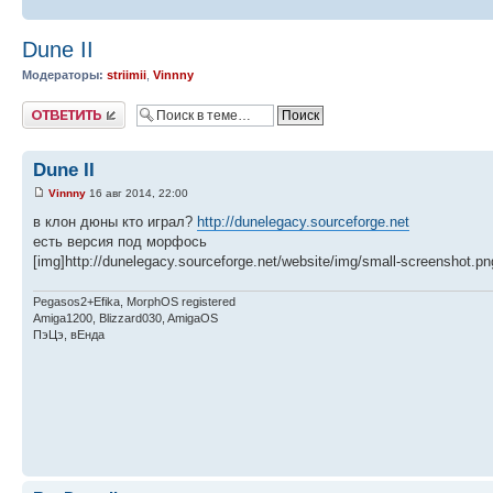
Dune II
Модераторы:
striimii
,
Vinnny
Ответить
Dune II
Vinnny
16 авг 2014, 22:00
в клон дюны кто играл?
http://dunelegacy.sourceforge.net
есть версия под морфось
[img]http://dunelegacy.sourceforge.net/website/img/small-screenshot.pn
Pegasos2+Efika, MorphOS registered
Amiga1200, Blizzard030, AmigaOS
ПэЦэ, вЕнда