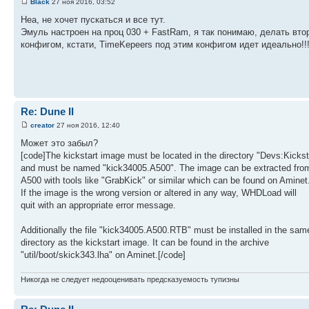
Black
27 ноя 2016, 03:52
Неа, не хочет пускаться и все тут.
Эмуль настроен на проц 030 + FastRam, я так понимаю, делать вт
конфигом, кстати, TimeKepeers под этим конфигом идет идеально!!
Re: Dune II
creator
27 ноя 2016, 12:40
Может это забыл?
[code]The kickstart image must be located in the directory "Devs:Kickst
and must be named "kick34005.A500". The image can be extracted fro
A500 with tools like "GrabKick" or similar which can be found on Aminet
If the image is the wrong version or altered in any way, WHDLoad will
quit with an appropriate error message.
Additionally the file "kick34005.A500.RTB" must be installed in the sam
directory as the kickstart image. It can be found in the archive
"util/boot/skick343.lha" on Aminet.[/code]
Никогда не следует недооценивать предсказуемость тупизны