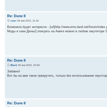
Re: Dune II
razer
29 янв 2015, 11:34
Возможно,будет интересно - [url]http://www.emu-land.net/forum/index.ph
Моды и хаки Дюны2,поиграть на Амиге можно в любом эмуляторе S
Re: Dune II
Black
30 янв 2015, 20:49
Забавно!
Вот бы на ами такое прекрутить, только без использования эмултор
Re: Dune II