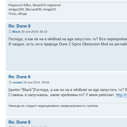
Pegasos2+Efika, MorphOS registered
Amiga1200, Blizzard030, AmigaOS
ПэЦэ, вЕнда
Re: Dune II
Black
26 ноя 2016, 00:13
Господа, а как ее на в whdload на aga запустить то? Все перепробов
И заодно, есть ли в природе Dune 2 Spice Obsession Mod на англий
Re: Dune II
creator
26 ноя 2016, 09:00
[quote="Black"]Господа, а как ее на в whdload на aga запустить то? 
Ставишь и запускаешь, какие проблемы-то? У меня работает.
http:/
Никогда не следует недооценивать предсказуемость тупизны
Re: Dune II