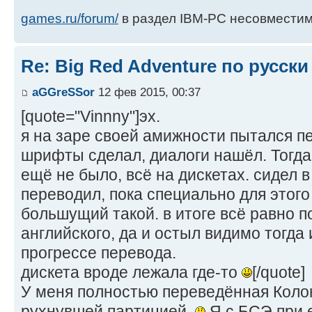
games.ru/forum/
в раздел IBM-PC несовместим
Re: Big Red Adventure по русски
aGGreSSor
12 фев 2015, 00:37
[quote="Vinnny"]эх.
я на заре своей амижности пытался п
шрифты сделал, диалоги нашёл. Тогда
ещё не было, всё на дискетах. сидел 
переводил, пока специально для этого 
большущий такой. в итоге всё равно 
английского, да и остыл видимо тогда
прогрессе перевода.
дискета вроде лежала где-то
[/quote]
У меня полностью переведённая Коло
рухнувшей партицией.
Я с БСЭ при 