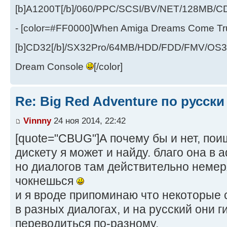
[b]A1200T[/b]/060/PPC/SCSI/BV/NET/128MB
- [color=#FF0000]When Amiga Dreams Come True
[b]CD32[/b]/SX32Pro/64MB/HDD/FDD/FMV/OS39
Dream Console
[/color]
Re: Big Red Adventure по русски
Vinnny
24 ноя 2014, 22:42
[quote="CBUG"]А почему бы и нет, по
дискету я может и найду. благо она в 
но диалогов там действительно немер
чокнешься
и я вроде припоминаю что некоторые
в разных диалогах, и на русский они г
переводиться по-разному.