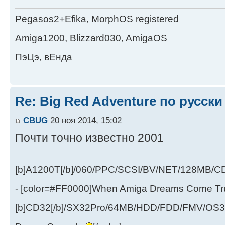
Pegasos2+Efika, MorphOS registered
Amiga1200, Blizzard030, AmigaOS
ПэЦэ, вЕнда
Re: Big Red Adventure по русски
CBUG
20 ноя 2014, 15:02
Почти точно известно 2001
[b]A1200T[/b]/060/PPC/SCSI/BV/NET/128MB
- [color=#FF0000]When Amiga Dreams Come True
[b]CD32[/b]/SX32Pro/64MB/HDD/FDD/FMV/OS39