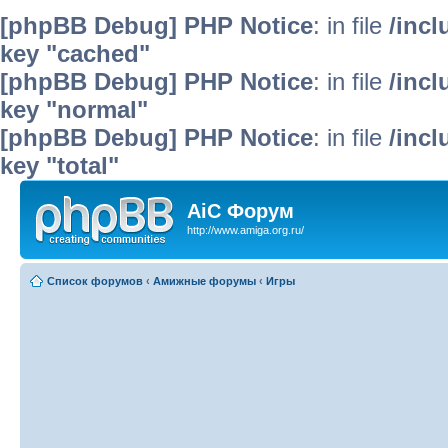
[phpBB Debug] PHP Notice
: in file
/inc
key "cached"
[phpBB Debug] PHP Notice
: in file
/inc
key "normal"
[phpBB Debug] PHP Notice
: in file
/inc
key "total"
AiC Форум
http://www.amiga.org.ru/
Список форумов
‹
Амижные форумы
‹
Игры