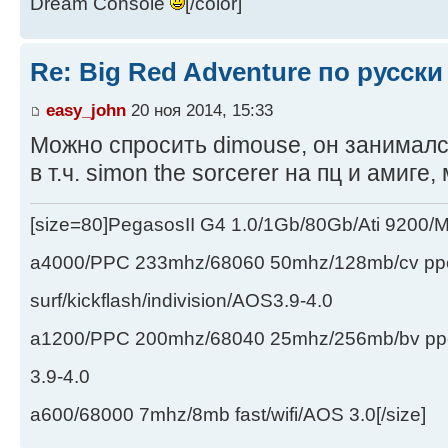
Dream Console
[/color]
Re: Big Red Adventure по русски
easy_john
20 ноя 2014, 15:33
Можно спросить dimouse, он занималс
в т.ч. simon the sorcerer на пц и амиге
[size=80]PegasosII G4 1.0/1Gb/80Gb/Ati 9200
a4000/PPC 233mhz/68060 50mhz/128mb/cv ppc/
surf/kickflash/indivision/AOS3.9-4.0
a1200/PPC 200mhz/68040 25mhz/256mb/bv ppc/de
3.9-4.0
a600/68000 7mhz/8mb fast/wifi/AOS 3.0[/size]