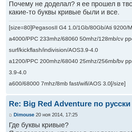
Почему не доделал? я ее прошел в тв
какие-то буквы кривые были и все.
[size=80]PegasosII G4 1.0/1Gb/80Gb/Ati 9200
a4000/PPC 233mhz/68060 50mhz/128mb/cv ppc/
surf/kickflash/indivision/AOS3.9-4.0
a1200/PPC 200mhz/68040 25mhz/256mb/bv ppc/de
3.9-4.0
a600/68000 7mhz/8mb fast/wifi/AOS 3.0[/size]
Re: Big Red Adventure по русски
Dimouse
20 ноя 2014, 17:25
Где буквы кривые?