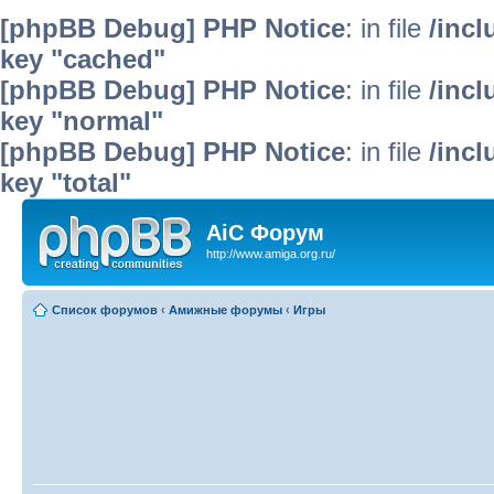
[phpBB Debug] PHP Notice
: in file
/inc
key "cached"
[phpBB Debug] PHP Notice
: in file
/inc
key "normal"
[phpBB Debug] PHP Notice
: in file
/inc
key "total"
AiC Форум
http://www.amiga.org.ru/
Список форумов
‹
Амижные форумы
‹
Игры