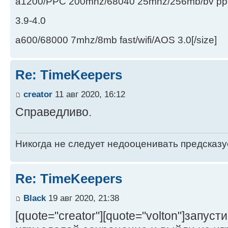
a1200/PPC 200mhz/68040 25mhz/256mb/bv ppc/de
3.9-4.0
a600/68000 7mhz/8mb fast/wifi/AOS 3.0[/size]
Re: TimeKeepers
creator
11 авг 2020, 16:12
Справедливо.
Никогда не следует недооценивать предсказ
Re: TimeKeepers
Black
19 авг 2020, 21:38
[quote="creator"][quote="volton"]запус