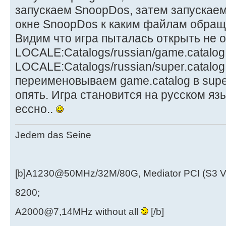
запускаем SnoopDos, затем запускаем
окне SnoopDos к каким файлам обраща
Видим что игра пыталась открыть не
LOCALE:Catalogs/russian/game.catalog,
LOCALE:Catalogs/russian/super.catalog
переименовываем game.catalog в super
опять. Игра становится на русском яз
ессно..
Jedem das Seine
[b]A1230@50MHz/32M/80G, Mediator PCI (S3 
8200;
A2000@7,14MHz without all
[/b]