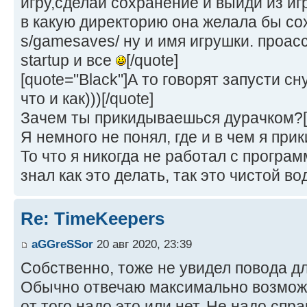
игру,сделай сохранение и выйди из иг
в какую директорию она желала бы со
s/gamesaves/ ну и имя игрушки. проасс
startup и все
[/quote]
[quote="Black"]А то говорят запусти сн
что и как)))[/quote]
Зачем ты прикидываешься дурачком?[/
Я немного не понял, где и в чем я при
То что я никогда не работал с програ
знал как это делать, так это чистой во
Re: TimeKeepers
aGGreSSor
20 авг 2020, 23:39
Собственно, тоже не увидел повода д
Обычно отвечаю максимально возмож
от того надо это или нет. Не надо сп