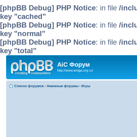
[phpBB Debug] PHP Notice
: in file
/inc
key "cached"
[phpBB Debug] PHP Notice
: in file
/inc
key "normal"
[phpBB Debug] PHP Notice
: in file
/inc
key "total"
AiC Форум
http://www.amiga.org.ru/
Список форумов
‹
Амижные форумы
‹
Игры