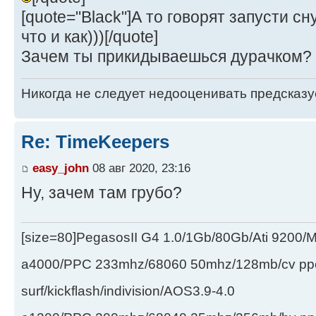
[quote="Black"]А то говорят запусти сн
что и как)))[/quote]
Зачем ты прикидываешься дурачком?
Никогда не следует недооценивать предсказ
Re: TimeKeepers
easy_john
08 авг 2020, 23:16
Ну, зачем там грубо?
[size=80]PegasosII G4 1.0/1Gb/80Gb/Ati 9200
a4000/PPC 233mhz/68060 50mhz/128mb/cv ppc/
surf/kickflash/indivision/AOS3.9-4.0