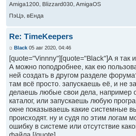
Amiga1200, Blizzard030, AmigaOS
ПэЦэ, вЕнда
Re: TimeKeepers
Black
05 авг 2020, 04:46
[quote="Vinnny"][quote="Black"]А я так 
А можно поподробнее, как ею пользов
ней создать в другом разделе форума?
там всё просто. запускаешь её, и не 
делаешь любые свои дела, например 
каталог, или запускаешь любую програ
окне показываешь какие системные в
происходят. ну и судя по этим логам 
ошибку в системе или отсутствие как
файла.[/quote]