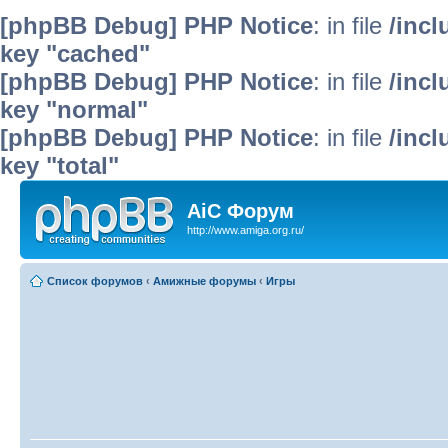
[phpBB Debug] PHP Notice
: in file
/inc
key "cached"
[phpBB Debug] PHP Notice
: in file
/inc
key "normal"
[phpBB Debug] PHP Notice
: in file
/inc
key "total"
AiC Форум
http://www.amiga.org.ru/
Список форумов
‹
Амижные форумы
‹
Игры