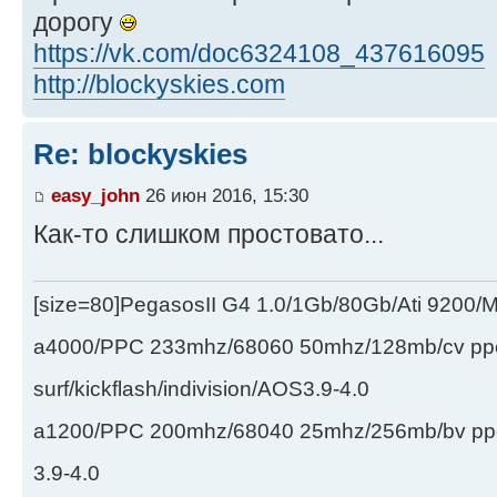
дорогу
https://vk.com/doc6324108_437616095
http://blockyskies.com
Re: blockyskies
easy_john
26 июн 2016, 15:30
Как-то слишком простовато...
[size=80]PegasosII G4 1.0/1Gb/80Gb/Ati 9200
a4000/PPC 233mhz/68060 50mhz/128mb/cv ppc/
surf/kickflash/indivision/AOS3.9-4.0
a1200/PPC 200mhz/68040 25mhz/256mb/bv ppc/de
3.9-4.0