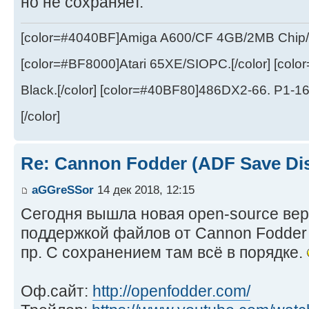
но не сохраняет.
[color=#4040BF]Amiga A600/CF 4GB/2MB Chip/
[color=#BF8000]Atari 65XE/SIOPC.[/color] [col
Black.[/color] [color=#40BF80]486DX2-66. P1-1
[/color]
Re: Cannon Fodder (ADF Save Di
aGGreSSor
14 дек 2018, 12:15
Сегодня вышла новая open-source вер
поддержкой файлов от Cannon Fodder 
пр. С сохранением там всё в порядке.
Оф.сайт:
http://openfodder.com/