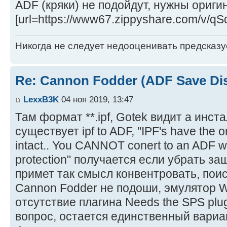
ADF (кряки) не подойдут, нужны ориги
[url=https://www67.zippyshare.com/v/qSq
Никогда не следует недооценивать предсказ
Re: Cannon Fodder (ADF Save Di
LexxB3K
04 ноя 2019, 13:47
Там формат **.ipf, Gotek видит а инст
существует ipf to ADF, "IPF's have the o
intact.. You CANNOT conert to an ADF w
protection" получается если убрать з
примет так смысл конвентровать, поис
Cannon Fodder не подоши, эмулятор W
отсутствие плагина Needs the SPS plugi
вопрос, остается единственный вариа