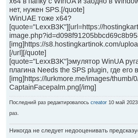
x64 в папку с WinUA и заодно в Windo
нет, нужен SPS.[/quote]
WinUAE тоже x64?
[quote="LexxB3K"][url=https://hostingka
image.php?id=d098f91205bbcd69c8b95
[img]https://s8.hostingkartinok.com/u
[/url][/quote]
[quote="LexxB3K"]эмулятор WinUA руг
плагина Needs the SPS plugin, где его 
[img]https://lurkmore.me/images/thumb/
CaptainFacepalm.png[/img]
Последний раз редактировалось
creator
10 май 2023,
раз.
Никогда не следует недооценивать предсказ