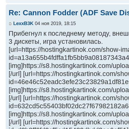
Re: Cannon Fodder (ADF Save Di
LexxB3K
04 ноя 2019, 18:15
Прибегнул к последнему методу, вне
3 дискеты, игра установилась.
[url=https://hostingkartinok.com/show-i
id=a13a655b4fdffa1fb5bb9a08187343a4
[img]https://s8.hostingkartinok.com/up
[/url] [url=https://hostingkartinok.com/s
id=46e46c52eadc3efe23c23829a1df81e
[img]https://s8.hostingkartinok.com/u
[/url] [url=https://hostingkartinok.com/s
id=632cd5c55403bf02dc27f67982182a6
[img]https://s8.hostingkartinok.com/u
[/url] [url=https://hostingkartinok.com/s