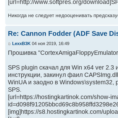
[url=http://www.softpres.org/download]SPS
Никогда не следует недооценивать предсказ
Re: Cannon Fodder (ADF Save Di
LexxB3K
04 ноя 2019, 16:49
Прошивка "CortexAmigaFloppyEmulator
SPS plugin скачал для Win x64 ver 2.3 и
инструкции, закинул фаил CAPSImg.dll 
WinUA и заодно в Windows\system32, р
SPS.
[url=https://hostingkartinok.com/show-i
id=d098f91205bbcd69c8b958ffd3298e2
[img]https://s8.hostingkartinok.com/u