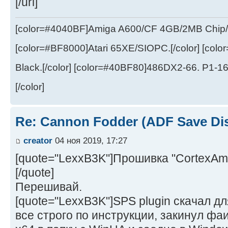
[/url]
[color=#4040BF]Amiga A600/CF 4GB/2MB Chip/
[color=#BF8000]Atari 65XE/SIOPC.[/color] [col
Black.[/color] [color=#40BF80]486DX2-66. P1-1
[/color]
Re: Cannon Fodder (ADF Save Di
creator
04 ноя 2019, 17:27
[quote="LexxB3K"]Прошивка "CortexAmi
[/quote]
Перешивай.
[quote="LexxB3K"]SPS plugin скачал для
все строго по инструкции, закинул фаи