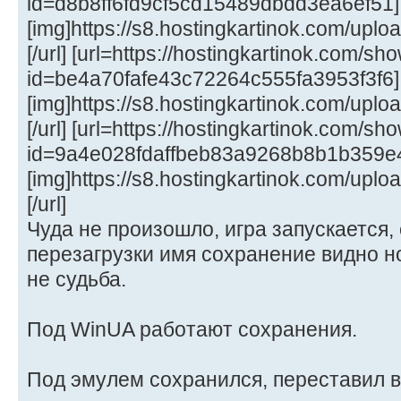
id=d8b8ff6fd9cf5cd15489dbdd3ea6ef51]
[img]https://s8.hostingkartinok.com/up
[/url] [url=https://hostingkartinok.com/s
id=be4a70fafe43c72264c555fa3953f3f6]
[img]https://s8.hostingkartinok.com/up
[/url] [url=https://hostingkartinok.com/s
id=9a4e028fdaffbeb83a9268b8b1b359e
[img]https://s8.hostingkartinok.com/u
[/url]
Чуда не произошло, игра запускается,
перезагрузки имя сохранение видно но
не судьба.
Под WinUA работают сохранения.
Под эмулем сохранился, переставил в 