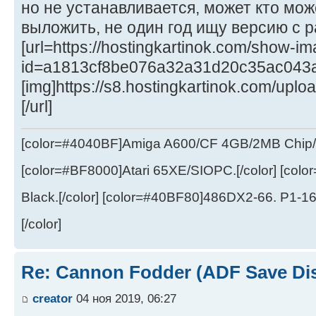
но не устанавливается, может кто мо
выложить, не один год ищу версию с 
[url=https://hostingkartinok.com/show-i
id=a1813cf8be076a32a31d20c35ac043
[img]https://s8.hostingkartinok.com/u
[/url]
[color=#4040BF]Amiga A600/CF 4GB/2MB Chip/
[color=#BF8000]Atari 65XE/SIOPC.[/color] [col
Black.[/color] [color=#40BF80]486DX2-66. P1-1
[/color]
Re: Cannon Fodder (ADF Save Di
creator
04 ноя 2019, 06:27