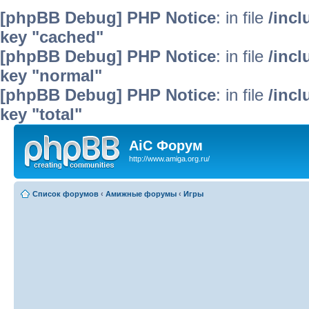
[phpBB Debug] PHP Notice
: in file
/inc
key "cached"
[phpBB Debug] PHP Notice
: in file
/inc
key "normal"
[phpBB Debug] PHP Notice
: in file
/inc
key "total"
AiC Форум
http://www.amiga.org.ru/
Список форумов
‹
Амижные форумы
‹
Игры