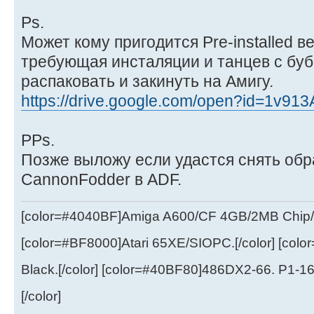
Ps.
Может кому пригодится Pre-installed 
требующая инсталяции и танцев с бубн
распаковать и закинуть на Амигу.
https://drive.google.com/open?id=1v913
PPs.
Позже выложу если удастся снять обр
CannonFodder в ADF.
[color=#4040BF]Amiga A600/CF 4GB/2MB Chip/
[color=#BF8000]Atari 65XE/SIOPC.[/color] [col
Black.[/color] [color=#40BF80]486DX2-66. P1-1
[/color]