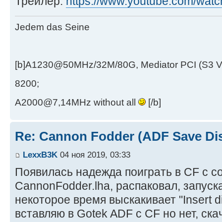
Трейлер:
https://www.youtube.com/wat
Jedem das Seine
[b]A1230@50MHz/32M/80G, Mediator PCI (S3 
8200;
A2000@7,14MHz without all
[/b]
Re: Cannon Fodder (ADF Save Di
LexxB3K
04 ноя 2019, 03:33
Появилась надежда поиграть в CF с с
CannonFodder.lha, распаковал, запускаю
некоторое время выскакивает "Insert dis
вставляю в Gotek ADF с CF но нет, ск