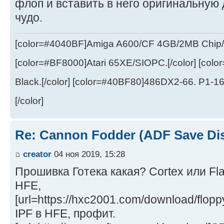
флоп и вставить в него оригинальную 
чудо.
[color=#4040BF]Amiga A600/CF 4GB/2MB Chip/
[color=#BF8000]Atari 65XE/SIOPC.[/color] [col
Black.[/color] [color=#40BF80]486DX2-66. P1-1
[/color]
Re: Cannon Fodder (ADF Save Di
creator
04 ноя 2019, 15:28
Прошивка Готека какая? Cortex или Fl
HFE,
[url=https://hxc2001.com/download/flop
IPF в HFE, профит.