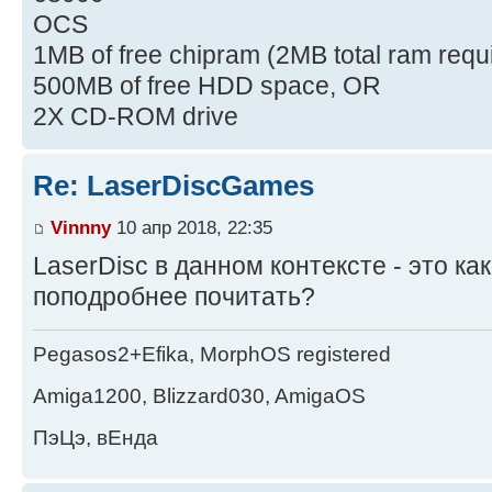
OCS
1MB of free chipram (2MB total ram requ
500MB of free HDD space, OR
2X CD-ROM drive
Re: LaserDiscGames
Vinnny
10 апр 2018, 22:35
LaserDisc в данном контексте - это ка
поподробнее почитать?
Pegasos2+Efika, MorphOS registered
Amiga1200, Blizzard030, AmigaOS
ПэЦэ, вЕнда