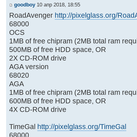
goodboy
10 апр 2018, 18:55
RoadAvenger
http://pixelglass.org/Roa
68000
OCS
1MB of free chipram (2MB total ram requ
500MB of free HDD space, OR
2X CD-ROM drive
AGA version
68020
AGA
1MB of free chipram (2MB total ram requ
600MB of free HDD space, OR
4X CD-ROM drive
TimeGal
http://pixelglass.org/TimeGal
68000