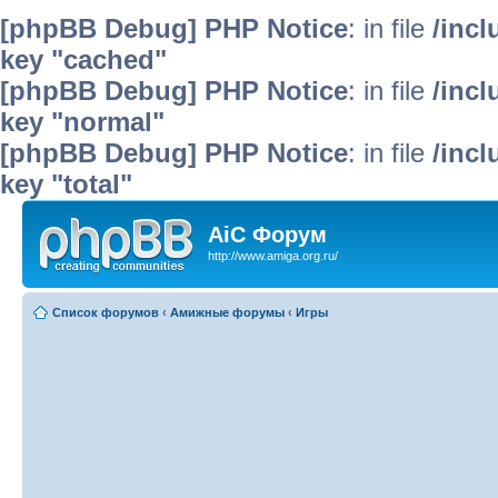
[phpBB Debug] PHP Notice
: in file
/inc
key "cached"
[phpBB Debug] PHP Notice
: in file
/inc
key "normal"
[phpBB Debug] PHP Notice
: in file
/inc
key "total"
AiC Форум
http://www.amiga.org.ru/
Список форумов
‹
Амижные форумы
‹
Игры