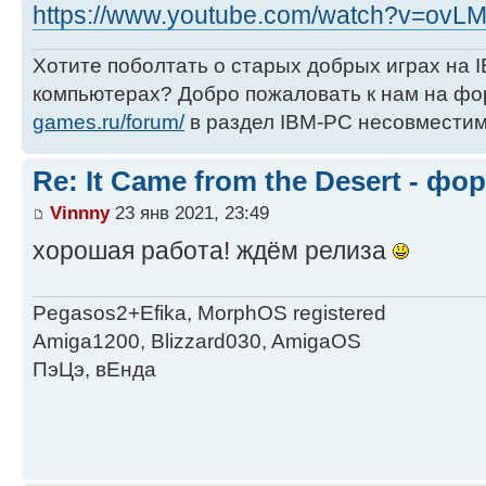
https://www.youtube.com/watch?v=ov
Хотите поболтать о старых добрых играх на
компьютерах? Добро пожаловать к нам на ф
games.ru/forum/
в раздел IBM-PC несовместим
Re: It Came from the Desert - ф
Vinnny
23 янв 2021, 23:49
хорошая работа! ждём релиза
Pegasos2+Efika, MorphOS registered
Amiga1200, Blizzard030, AmigaOS
ПэЦэ, вЕнда