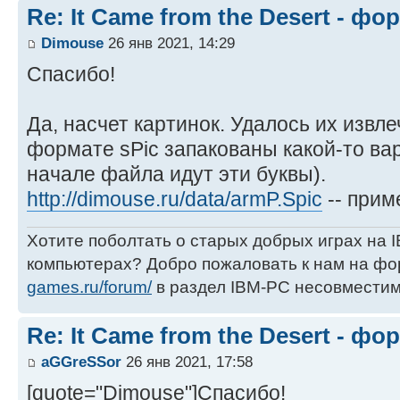
Re: It Came from the Desert - ф
Dimouse
26 янв 2021, 14:29
Спасибо!
Да, насчет картинок. Удалось их извл
формате sPic запакованы какой-то ва
начале файла идут эти буквы).
http://dimouse.ru/data/armP.Spic
-- прим
Хотите поболтать о старых добрых играх на
компьютерах? Добро пожаловать к нам на ф
games.ru/forum/
в раздел IBM-PC несовместим
Re: It Came from the Desert - ф
aGGreSSor
26 янв 2021, 17:58
[quote="Dimouse"]Спасибо!