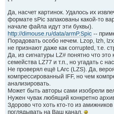
Да, насчет картинок. Удалось их извл
формате sPic запакованы какой-то ва
начале файла идут эти буквы).
http://dimouse.ru/data/armP.Spic
-- приме
Порадовать особо нечем. Lzop, lzh, lzx
не признают даже как corrupted, т.е. с
Да, из сигнатуры LZ# понятно что это 
семейства LZ77 и т.п., но угадать с на
Не проверял ещё LArc (LZS). Да, веро
компрессированный IFF, но чем комп
анализировать.
Может быть авторы сами изобрели вел
Нужен чувак любящий конкретно архи
Здорово что хоть кто-то из амижников
поглядывать на Ваш канал.