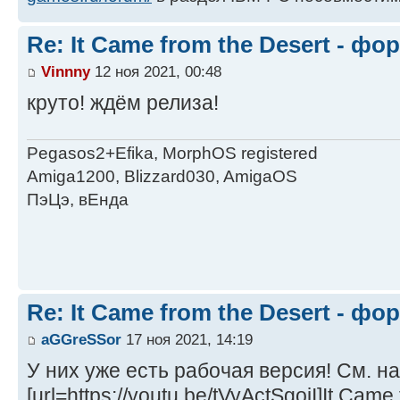
Re: It Came from the Desert - ф
Vinnny
12 ноя 2021, 00:48
круто! ждём релиза!
Pegasos2+Efika, MorphOS registered
Amiga1200, Blizzard030, AmigaOS
ПэЦэ, вЕнда
Re: It Came from the Desert - ф
aGGreSSor
17 ноя 2021, 14:19
У них уже есть рабочая версия! См. на
[url=https://youtu.be/tVyActSgoiI]It Came