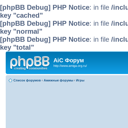
[phpBB Debug] PHP Notice
: in file
/inc
key "cached"
[phpBB Debug] PHP Notice
: in file
/inc
key "normal"
[phpBB Debug] PHP Notice
: in file
/inc
key "total"
AiC Форум
http://www.amiga.org.ru/
Список форумов
‹
Амижные форумы
‹
Игры