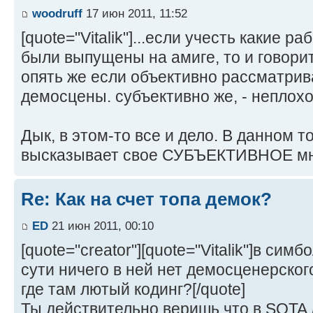
woodruff
17 июн 2011, 11:52
[quote="Vitalik"]...если учесть какие 
были выпущены на амиге, то и говорит
опять же если объективно рассматрив
демосцены. субъективно же, - неплохо
Дык, в этом-то все и дело. В данном 
высказывает свое СУБЪЕКТИВНОЕ мн
Re: Как на счет топа демок?
ED
21 июн 2011, 00:10
[quote="creator"][quote="Vitalik"]в симб
сути ничего в ней нет демосценерског
где там лютый кодинг?[/quote]
Ты действительно веришь что в SOTA