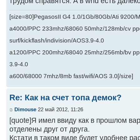
трудом справятся. А в whd есть далеко
[size=80]PegasosII G4 1.0/1Gb/80Gb/Ati 9200
a4000/PPC 233mhz/68060 50mhz/128mb/cv ppc/
surf/kickflash/indivision/AOS3.9-4.0
a1200/PPC 200mhz/68040 25mhz/256mb/bv ppc/de
3.9-4.0
a600/68000 7mhz/8mb fast/wifi/AOS 3.0[/size]
Re: Как на счет топа демок?
Dimouse
22 май 2012, 11:26
[quote]Я имел ввиду как в прошлом вар
отделены друг от друга.
Кстати в таком виде будет удобнее рас