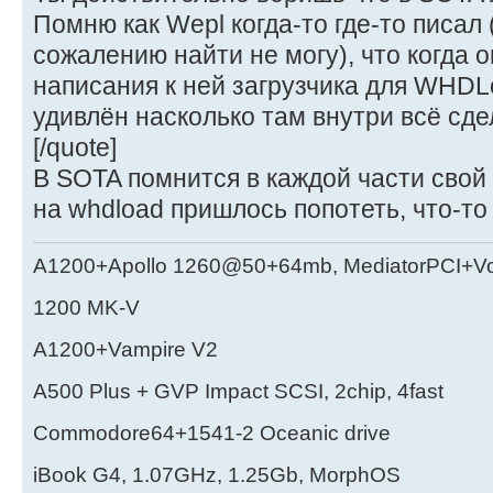
Помню как Wepl когда-то где-то писал
сожалению найти не могу), что когда 
написания к ней загрузчика для WHDL
удивлён насколько там внутри всё сде
[/quote]
В SOTA помнится в каждой части свой 
на whdload пришлось попотеть, что-то
A1200+Apollo 1260@50+64mb, MediatorPCI+V
1200 MK-V
A1200+Vampire V2
А500 Plus + GVP Impact SCSI, 2chip, 4fast
Commodore64+1541-2 Oceanic drive
iBook G4, 1.07GHz, 1.25Gb, MorphOS