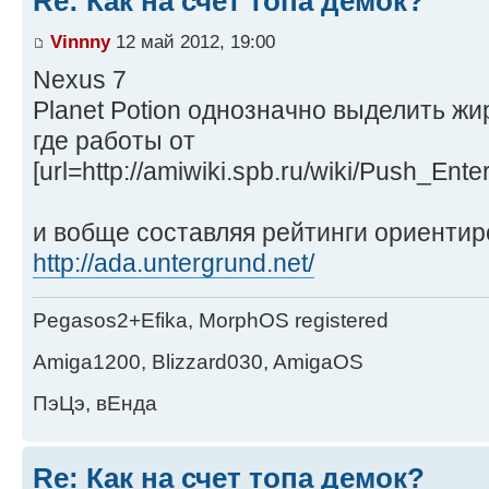
Re: Как на счет топа демок?
Vinnny
12 май 2012, 19:00
Nexus 7
Planet Potion однозначно выделить ж
где работы от
[url=http://amiwiki.spb.ru/wiki/Push_Ente
и вобще составляя рейтинги ориентир
http://ada.untergrund.net/
Pegasos2+Efika, MorphOS registered
Amiga1200, Blizzard030, AmigaOS
ПэЦэ, вЕнда
Re: Как на счет топа демок?