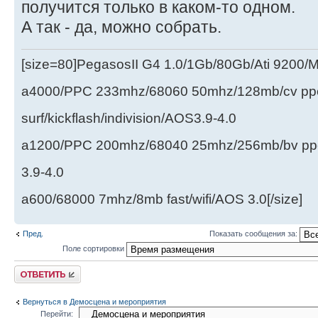
получится только в каком-то одном.
А так - да, можно собрать.
[size=80]PegasosII G4 1.0/1Gb/80Gb/Ati 9200
a4000/PPC 233mhz/68060 50mhz/128mb/cv ppc/
surf/kickflash/indivision/AOS3.9-4.0
a1200/PPC 200mhz/68040 25mhz/256mb/bv ppc/de
3.9-4.0
a600/68000 7mhz/8mb fast/wifi/AOS 3.0[/size]
Пред.
Показать сообщения за:
Поле сортировки
Ответить
Вернуться в Демосцена и мероприятия
Перейти: