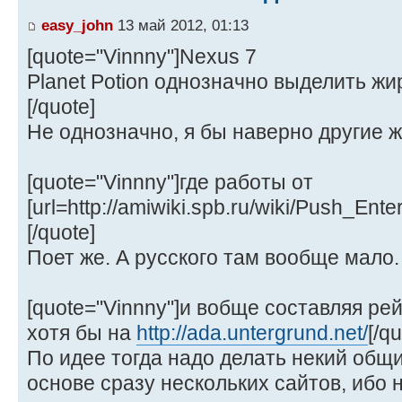
easy_john
13 май 2012, 01:13
[quote="Vinnny"]Nexus 7
Planet Potion однозначно выделить ж
[/quote]
Не однозначно, я бы наверно другие ж
[quote="Vinnny"]где работы от
[url=http://amiwiki.spb.ru/wiki/Push_Ente
[/quote]
Поет же. А русского там вообще мало.
[quote="Vinnny"]и вобще составляя ре
хотя бы на
http://ada.untergrund.net/
[/qu
По идее тогда надо делать некий общи
основе сразу нескольких сайтов, ибо 