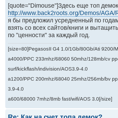
[quote="Dimouse"]Здесь еще топ демок
http://www.back2roots.org/Demos/AGA/R
я бы предложил усредненный по годам
взять со всех сайтов/книги и вытащить
по "ценности" за каждый год.
[size=80]PegasosII G4 1.0/1Gb/80Gb/Ati 9200
a4000/PPC 233mhz/68060 50mhz/128mb/cv ppc/
surf/kickflash/indivision/AOS3.9-4.0
a1200/PPC 200mhz/68040 25mhz/256mb/bv ppc/de
3.9-4.0
a600/68000 7mhz/8mb fast/wifi/AOS 3.0[/size]
Re: Как на счет топа демок?