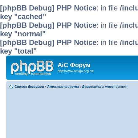
[phpBB Debug] PHP Notice
: in file
/inc
key "cached"
[phpBB Debug] PHP Notice
: in file
/inc
key "normal"
[phpBB Debug] PHP Notice
: in file
/inc
key "total"
AiC Форум
http://www.amiga.org.ru/
Список форумов
‹
Амижные форумы
‹
Демосцена и мероприятия