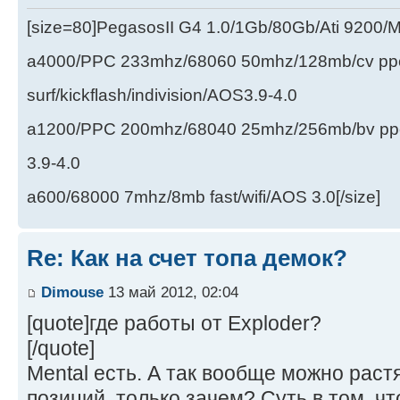
[size=80]PegasosII G4 1.0/1Gb/80Gb/Ati 9200
a4000/PPC 233mhz/68060 50mhz/128mb/cv ppc/
surf/kickflash/indivision/AOS3.9-4.0
a1200/PPC 200mhz/68040 25mhz/256mb/bv ppc/de
3.9-4.0
a600/68000 7mhz/8mb fast/wifi/AOS 3.0[/size]
Re: Как на счет топа демок?
Dimouse
13 май 2012, 02:04
[quote]где работы от Exploder?
[/quote]
Mental есть. А так вообще можно раст
позиций, только зачем? Суть в том, ч