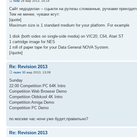
lvd2
28 мар 2013, 16:14
Сайт недоделан -- сцыкли на рулезы сломанные, ручками приходит
Тем не менее, чуваки жгут:
[quote]
Maximum size is 1 standard medium for your platform. For example
1 disk (both sides on single-side media) on VIC20, C64, Atari ST
1 cartridge image for NES
1 roll of paper tape for your Data General NOVA System.
[/quote]
Re: Revision 2013
razer
30 мар 2013, 13:08
Sunday
22:00 Competition PC 64K Intro
Competition Web Browser Demo
Competition Oldskool 4K Intro
Competition Amiga Demo
Competition PC Demo
по москве час ночи уже будет,правильно?
Re: Revision 2013