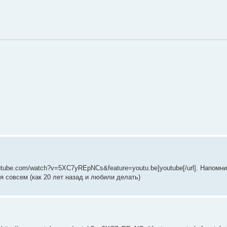
outube.com/watch?v=5XC7yREpNCs&feature=youtu.be]youtube[/url]. Напомн
ая совсем (как 20 лет назад и любили делать)