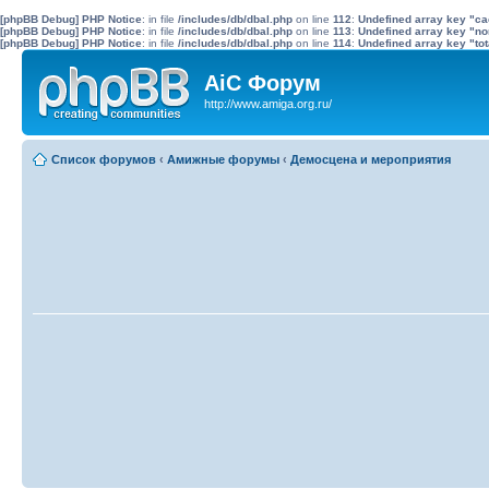
[phpBB Debug] PHP Notice
: in file
/includes/db/dbal.php
on line
112
:
Undefined array key "c
[phpBB Debug] PHP Notice
: in file
/includes/db/dbal.php
on line
113
:
Undefined array key "no
[phpBB Debug] PHP Notice
: in file
/includes/db/dbal.php
on line
114
:
Undefined array key "tot
AiC Форум
http://www.amiga.org.ru/
Список форумов
‹
Амижные форумы
‹
Демосцена и мероприятия