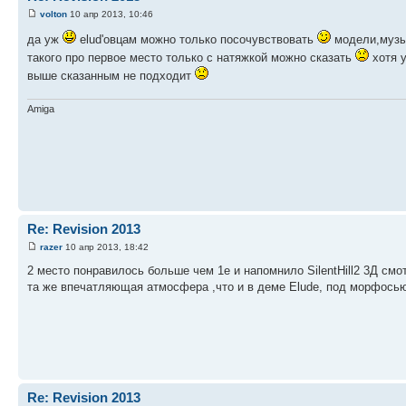
volton
10 апр 2013, 10:46
да уж
elud'овцам можно только посочувствовать
модели,музык
такого про первое место только с натяжкой можно сказать
хотя у
выше сказанным не подходит
Amiga
Re: Revision 2013
razer
10 апр 2013, 18:42
2 место понравилось больше чем 1е и напомнило SilentHill2 3Д смо
та же впечатляющая атмосфера ,что и в деме Elude, под морфосью 
Re: Revision 2013