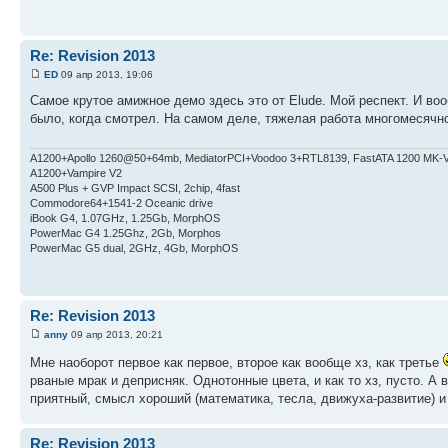
Re: Revision 2013
ED
09 апр 2013, 19:06
Самое крутое амижное демо здесь это от Elude. Мой респект. И во
было, когда смотрел. На самом деле, тяжелая работа многомесячно
A1200+Apollo 1260@50+64mb, MediatorPCI+Voodoo 3+RTL8139, FastATA 1200 MK-
A1200+Vampire V2
А500 Plus + GVP Impact SCSI, 2chip, 4fast
Commodore64+1541-2 Oceanic drive
iBook G4, 1.07GHz, 1.25Gb, MorphOS
PowerMac G4 1.25Ghz, 2Gb, Morphos
PowerMac G5 dual, 2GHz, 4Gb, MorphOS
Re: Revision 2013
anny
09 апр 2013, 20:21
Мне наоборот первое как первое, второе как вообще хз, как третье
рваные мрак и деприсняк. Однотонные цвета, и как то хз, пусто. А 
приятный, смысл хороший (математика, тесла, движуха-развитие) и
Re: Revision 2013