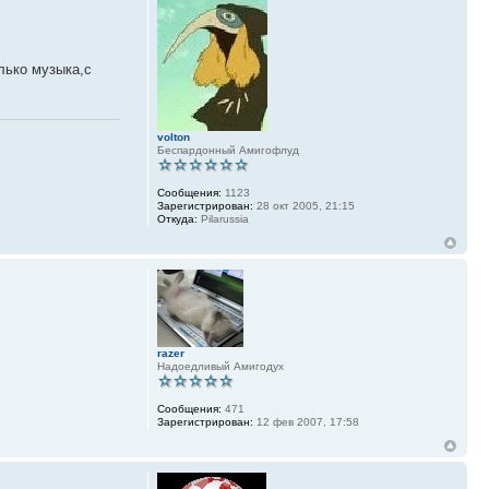
лько музыка,с
volton
Беспардонный Амигофлуд
Сообщения:
1123
Зарегистрирован:
28 окт 2005, 21:15
Откуда:
Pilarussia
razer
Надоедливый Амигодух
Сообщения:
471
Зарегистрирован:
12 фев 2007, 17:58