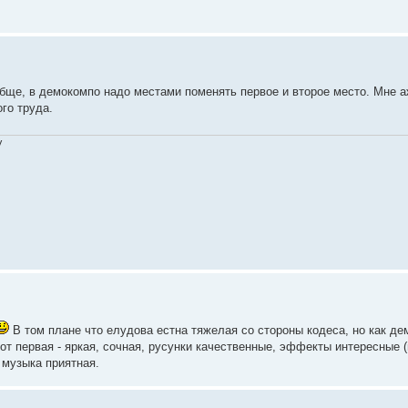
обще, в демокомпо надо местами поменять первое и второе место. Мне а
го труда.
V
В том плане что елудова естна тяжелая со стороны кодеса, но как де
вот первая - яркая, сочная, русунки качественные, эффекты интересные (
 музыка приятная.