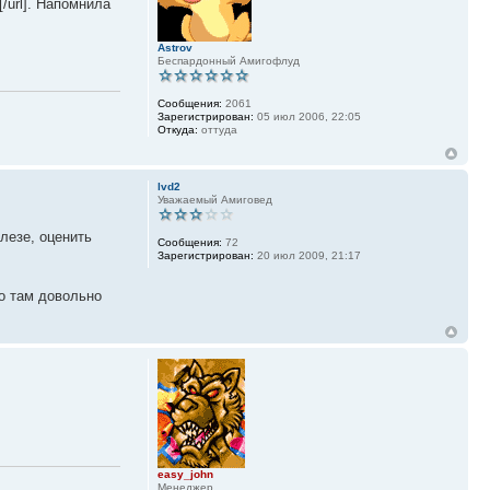
/url]. Напомнила
Astrov
Беспардонный Амигофлуд
Сообщения:
2061
Зарегистрирован:
05 июл 2006, 22:05
Откуда:
оттуда
lvd2
Уважаемый Амиговед
лезе, оценить
Сообщения:
72
Зарегистрирован:
20 июл 2009, 21:17
то там довольно
easy_john
Менеджер