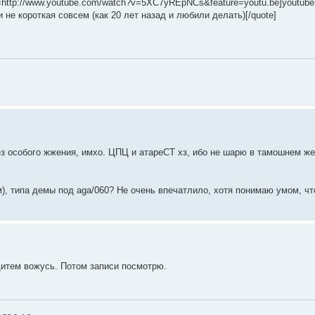
l=http://www.youtube.com/watch?v=5XC7yREpNCs&feature=youtu.be]youtube[
и не короткая совсем (как 20 лет назад и любили делать)[/quote]
без особого жжения, имхо. ЦПЦ и атареСТ хз, ибо не шарю в тамошнем же
м), типа демы под aga/060? Не очень впечатлило, хотя понимаю умом, ч
 дитем вожусь. Потом записи посмотрю.