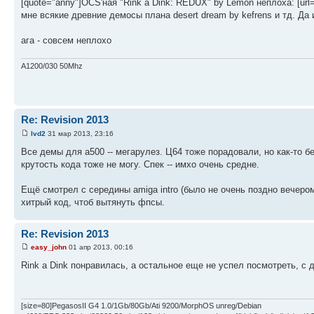
[quote="anny"]OCS'ная "Rink a Dink: REDUX" by Lemon неплоха: [ur
мне всякие древние демосы плана desert dream by kefrens и тд. Да 
ага - совсем неплохо
A1200/030 50Mhz
Re: Revision 2013
lvd2
31 мар 2013, 23:16
Все демы для а500 -- мегарулез. Ц64 тоже порадовали, но как-то 
крутость кода тоже не могу. Спек -- имхо очень средне.
Ещё смотрел с середины amiga intro (было не очень поздно вечеро
хитрый код, чтоб вытянуть фпсы.
Re: Revision 2013
easy_john
01 апр 2013, 00:16
Rink a Dink понравилась, а остальное еще не успел посмотреть, с
[size=80]PegasosII G4 1.0/1Gb/80Gb/Ati 9200/MorphOS unreg/Debian