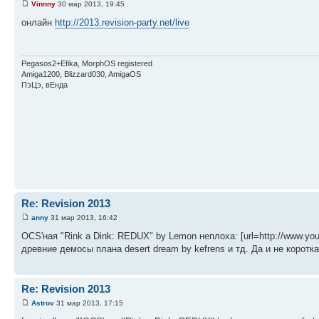
Vinnny
30 мар 2013, 19:45
онлайн
http://2013.revision-party.net/live
Pegasos2+Efika, MorphOS registered
Amiga1200, Blizzard030, AmigaOS
ПэЦэ, вЕнда
Re: Revision 2013
anny
31 мар 2013, 16:42
OCS'ная "Rink a Dink: REDUX" by Lemon неплоха: [url=http://www.y
древние демосы плана desert dream by kefrens и тд. Да и не коротк
Re: Revision 2013
Astrov
31 мар 2013, 17:15