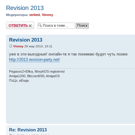
Revision 2013
Модераторы:
striimii
,
Vinnny
Ответить
Revision 2013
Vinnny
26 мар 2013, 10:11
уже в эти выходные! онлайн-тв я так понимаю будет чуть позже.
http://2013.revision-party.net/
Pegasos2+Efika, MorphOS registered
Amiga1200, Blizzard030, AmigaOS
ПэЦэ, вЕнда
Re: Revision 2013