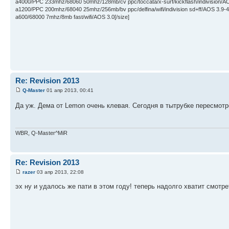
a4000/PPC 233mhz/68060 50mhz/128mb/cv ppc/toccata/x-surf/kickflash/indivision/A
a1200/PPC 200mhz/68040 25mhz/256mb/bv ppc/delfina/wifi/indivision sd+ff/AOS 3.9-4
a600/68000 7mhz/8mb fast/wifi/AOS 3.0[/size]
Re: Revision 2013
Q-Master
01 апр 2013, 00:41
Да уж. Дема от Lemon очень клевая. Сегодня в тытрубке пересмот
WBR, Q-Master^MiR
Re: Revision 2013
razer
03 апр 2013, 22:08
эх ну и удалось же пати в этом году! теперь надолго хватит смотр