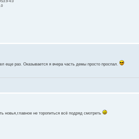
OS3.9-4.0
.0
рел еще раз. Оказывается я вчера часть демы просто проспал.
еть новья,главное не торопиться всё подряд смотреть