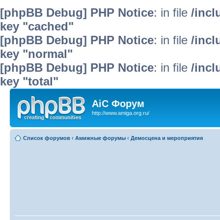
[phpBB Debug] PHP Notice
: in file
/inc
key "cached"
[phpBB Debug] PHP Notice
: in file
/inc
key "normal"
[phpBB Debug] PHP Notice
: in file
/inc
key "total"
AiC Форум
http://www.amiga.org.ru/
Список форумов
‹
Амижные форумы
‹
Демосцена и мероприятия