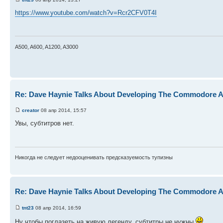
https://www.youtube.com/watch?v=Rcr2CFV0T4I
A500, A600, A1200, A3000
Re: Dave Haynie Talks About Developing The Commodore 
creator
08 апр 2014, 15:57
Увы, субтитров нет.
Никогда не следует недооценивать предсказуемость тупизны
Re: Dave Haynie Talks About Developing The Commodore 
tnt23
08 апр 2014, 16:59
Ну чтобы поглазеть на живую легенду, субтитры не нужны